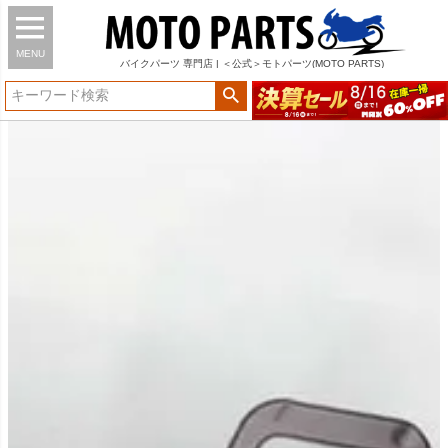
MENU
バイク
パーツ
専門店 | ＜公式＞モトパーツ(MOTO PARTS)