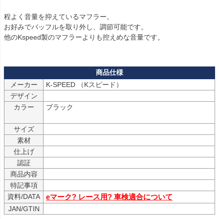
程よく音量を抑えているマフラー。

お好みでバッフルを取り外し、調節可能です。

他のKspeed製のマフラーよりも控えめな音量です。

メーカー
K-SPEED （Kスピード）
デザイン
カラー
ブラック

サイズ
素材
仕上げ
認証
商品内容
特記事項
資料/DATA
eマーク? レース用? 車検適合について
JAN/GTIN