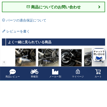
商品についてのお問い合わせ
パーツの適合保証について
レビューを書く
よく一緒に見られている商品
レブル500 -2020
レブル250/300
レブル250/300/5
レブル500 スリ
スリップオンマ
フルエキゾース
00 スリップオン
ップオンマフラ
フラー ディアブ
トマフラー ディ
マフラー ディア
ー カーボン ディ
商品レビュー
車種別
メーカー別
マイページ
カート
¥ 50,710(税込)
¥ 75,350(税込)
¥ 49,830(税込)
¥ 50,710(税込)
ロカスタム K-SP
アブロカスタム
ブロカスタム K-
アブロカスタム
EED
K-SPEED
SPEED
K-SPEED
最近チェックした商品