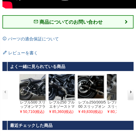
商品についてのお問い合わせ
パーツの適合保証について
レビューを書く
よく一緒に見られている商品
レブル500 スリ
レブル250 フル
レブル250/300/5
レブル250 25-
ップオンマフラ
エキゾーストマ
00 スリップオン
スリップオン マ
ー カーボン ディ
フラー Diabolus
マフラー ディア
フラー "BAZOOK
¥ 50,710(税込)
¥ 85,360(税込)
¥ 49,830(税込)
¥ 80,740(税込)
アブロカスタム
ステンレス/ブラ
ブロカスタム K-
A Diablus" K-SP
K-SPEED
ック K-SPEED
SPEED
EED
最近チェックした商品