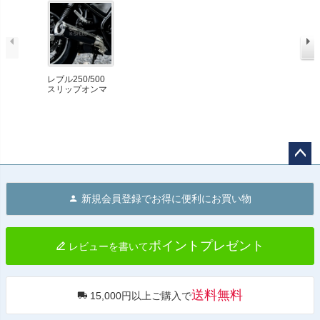
レブル250/500
スリップオンマ
フラー Diabolus
ステンレス/ブラ
ック K-SPEED
ペー
ジト
新規会員登録でお得に便利にお買い物
ップ
へ
ポイントプレゼント
レビューを書いて
送料無料
15,000円以上ご購入で