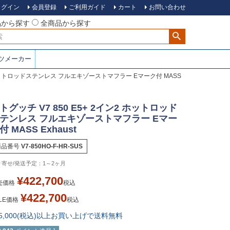
ログイン
会員登録
ご利用ガイド
カート
お問い合わせ
品から探す
全商品から探す
ツメーカー
2 ホットロッドステンレス フルエキゾーストマフラー Eマーク付 MASS
トグッチ V7 850 E5+ 2イン2 ホットロッド
テンレス フルエキゾーストマフラー Eマー
付 MASS Exhaust
商品番号
V7-850HO-F-HR-SUS
1～2ヶ月
¥
422,700
売価格
税込
¥
422,700
LE価格
税込
15,000(税込)以上お買い上げで送料無料