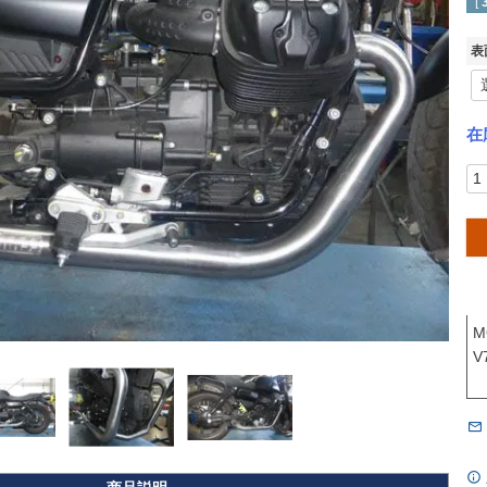
[
表
在
M
V