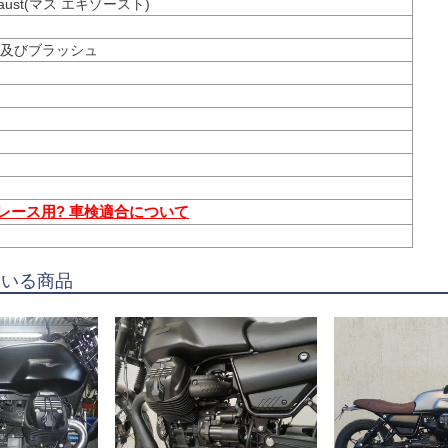
haust(マス エキゾースト)
及びブラッシュ
 レース用? 車検適合について
ている商品