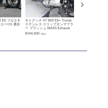
0 E5 フルエキ
モトグッチ V7 850 E5+ Tromb
MOTO GUZZI(モト
ユーロ5 適合
ステンレス スリップオンマフラ
Ⅲ Tromb レトロ 
ー ブラッシュ MASS Exhaust
リップオンマフラー M
aust
¥
244,600
（税込）
¥
189,500
（税込）