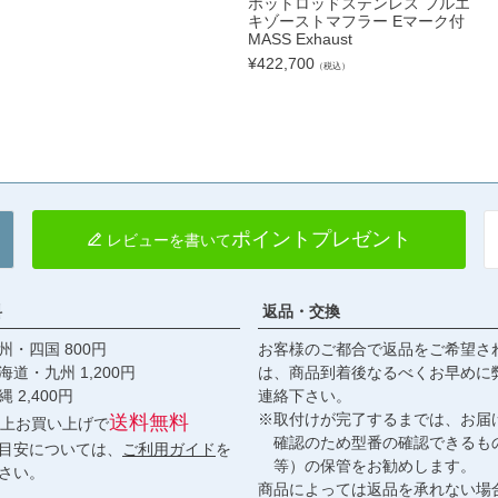
ホットロッドステンレス フルエ
キゾーストマフラー Eマーク付
MASS Exhaust
¥
422,700
（税込）
ポイントプレゼント
レビューを書いて
料
返品・交換
・四国 800円
お客様のご都合で返品をご希望さ
九州 1,200円
は、商品到着後なるべくお早めに
,400円
連絡下さい。
※取付けが完了するまでは、お届
送料無料
円以上お買い上げで
確認のため型番の確認できるも
目安については、
ご利用ガイド
を
等）の保管をお勧めします。
さい。
商品によっては返品を承れない場