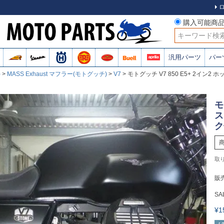
購入可能商
検索
汎用パーツ
パー
)
MASS Exhaust マフラー(モトグッチ)
V7
モトグッチ V7 850 E5+ 2イン
モ
ス
ク
販
SA
¥