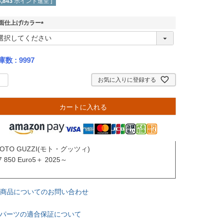
3,843
ポイント進呈 ]
面仕上げ/カラー
(
必
須
庫数
9997
)
お気に入りに登録する
カートに入れる
OTO GUZZI(モト・グッツィ)

7 850 Euro5＋ 2025～

商品についてのお問い合わせ
パーツの適合保証について