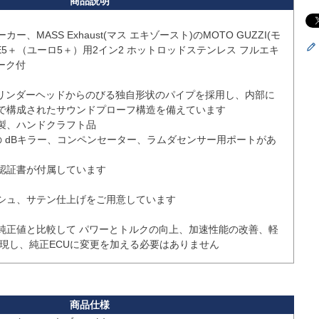
、MASS Exhaust(マス エキゾースト)のMOTO GUZZI(モ
0 E5＋（ユーロ5＋）用2イン2 ホットロッドステンレス フルエキ
ク付

dは、シリンダーヘッドからのびる独自形状のパイプを採用し、内部に
で構成されたサウンドプローフ構造を備えています

製、ハンドクラフト品

の dBキラー、コンペンセーター、ラムダセンサー用ポートがあ
認証書が付属しています

シュ、サテン仕上げをご用意しています

純正値と比較して パワーとトルクの向上、加速性能の改善、軽