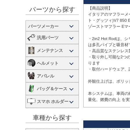
【商品説明】

パーツから探す
イタリアのマフラーメーカー
ト・グッツィ)V7 85
ゾーストマフラー Eマー
汎用パーツ
・2in2 Hot Ro
は多孔パイプと吸音材
メンテナンス
・高品質なステンレス
・取り外し可能な2つ
ヘルメット
ります

・取付ハードウェア、
アパレル
外観仕上げは、ポリッ
バッグ＆ケース
本システムは、車両の
スマホ ホルダー
車種から探す