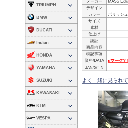
メーカー
MASS Ex
TRIUMPH
デザイン
カラー
ポリッシュ
BMW
サイズ
素材
DUCATI
仕上げ
認証
Indian
商品内容
特記事項
HONDA
資料/DATA
eマーク?
YAMAHA
JAN/GTIN
よく一緒に見られ
SUZUKI
KAWASAKI
KTM
VESPA