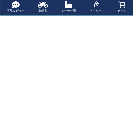
商品レビュー
車種別
メーカー別
マイページ
カート
Suzuki GS500 /
LED ベーツテー
UNIT GARAGE
Honda CBR110
GSF1200/1250
ルライト サテン
Khali TPU サイ
0XX (97-) ローダ
バンディット/S
ブラック BAAK
ドバッグ 35L-45
ウンキット(30m
¥ 31,300(税込)
¥ 9,205(税込)
¥ 209,000(税込)
¥ 31,300(税込)
ローダウンキッ
L+アルミプレー
m) MIZU
ト(35-40mm) MI
ト(左右セット)
ZU
最近チェックした商品
Honda CBR600
F (91-98) ローダ
ウンキット(35m
m) MIZU
ペー