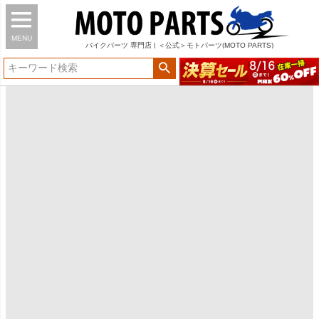
MENU
バイク
パーツ
専門店 | ＜公式＞モトパーツ(MOTO PARTS)