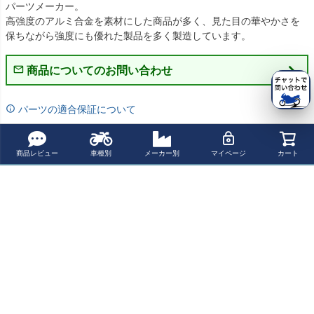
パーツメーカー。

高強度のアルミ合金を素材にした商品が多く、見た目の華やかさを
保ちながら強度にも優れた製品を多く製造しています。
商品についてのお問い合わせ
パーツの適合保証について
レビューを書く
商品レビュー
車種別
メーカー別
マイページ
カート
よく一緒に見られている商品
BoosterPlug (ブ
SW-MOTECH E
Honda CBF600
SW-MOTECH A
ースタープラグ)
VOサイドキャリ
N/S (04-10) / CB
ERO ABS サイド
HONDA CBR110
ア HONDA CBR
R650F (17-) ロ
ケースシステム
¥ 25,400(税込)
¥ 70,800(税込)
¥ 43,000(税込)
¥ 166,700(税込)
0XX SUPERBIR
1100XX (01-07) |
ーダウンキット
(片側 25L) HON
D (1999-)
KFT.01.061.200
(25-35mm) MIZU
DA CBR1100XX
01/B
(01-07) | KFT.01.
最近チェックした商品