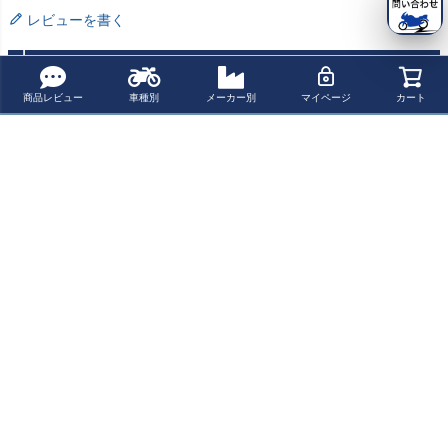
レビューを書く
よく一緒に見られている商品
商品レビュー
車種別
メーカー別
マイページ
カート
ゴールドウイン
SV650/X ABS 16
HeliBars Tour Pe
ゴールドウィン
グ GL1800/Tour
- ローダウンリン
rformance ライ
グ/ツアー GL180
18- ロードソフ
ク デイトナ
ザー for GoldWin
0/Tour 18- ロー
¥ 142,700(税込)
¥ 6,700(税込)
¥ 25,500(税込)
¥ 113,300(税込)
ァー ヒーテッド
g1800 18-
ドソファーLSシ
PTシート SADD
ート SADDLEM
LEMEN
EN
最近チェックした商品
ホンダ GL1800
(18-) / スズキ グ
ラディウス (09-)
/ SV650/X (16-)