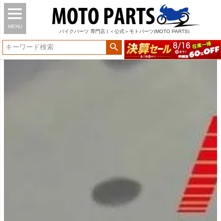
MENU
バイク
パーツ
専門店 | ＜公式＞モトパーツ(MOTO PARTS)