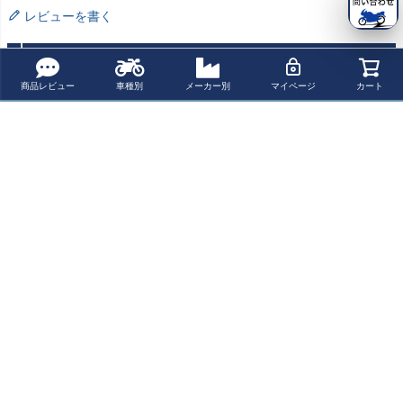
レビューを書く
よく一緒に見られている商品
商品レビュー
車種別
メーカー別
マイページ
カート
BMW F700GS (1
Honda CB650R
Honda CBF600
Honda NX500 (2
3-) / Honda CB6
(19-) / CBR650R
N/S (04-10) / CB
4-) / CBR500R
50F (14-) / Kawa
(19-) ローダウン
R650F (17-) ロ
(19-) / CB500F
¥ 43,000(税込)
¥ 43,000(税込)
¥ 43,000(税込)
¥ 31,300(税込)
saki Z 7 Hybrid
キット(25-30m
ーダウンキット
(19-) / CB500X
(24-) ローダウン
m) MIZU
(25-35mm) MIZU
(24-) ローダウン
キット(25-40m
キット(25mm) M
最近チェックした商品
m) MIZU
IZU
Honda CBR300
R (14-) ローダウ
ンキット(25mm)
MIZU