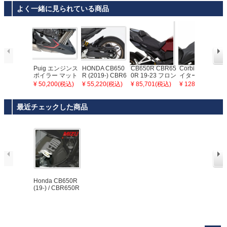
よく一緒に見られている商品
Puig エンジンス
HONDA CB650
CB650R CBR65
Corbin ガンファ
ポイラー マット
R (2019-) CBR6
0R 19-23 フロン
イター＆レディ
ブラック HOND
50R (2019-) リ
トソロシート "PI
シート CB/CBR6
¥ 50,200(税込)
¥ 55,220(税込)
¥ 85,701(税込)
¥ 128,700(税込)
A CB650R (2024
アフェンダー+ア
LOT" コルビン
50F 14-19
-)
ルミチェーンガ
ード 未塗装 BOD
最近チェックした商品
YSTYLE
Honda CB650R
(19-) / CBR650R
(19-) ローダウン
キット(25-30m
m) MIZU