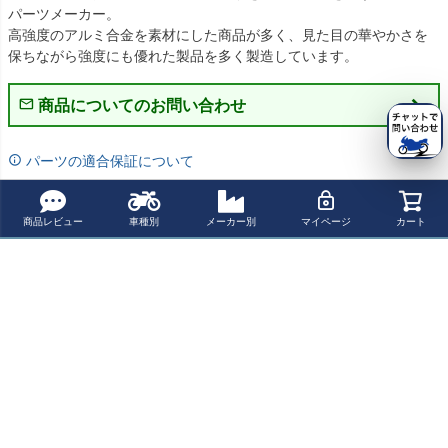
パーツメーカー。

高強度のアルミ合金を素材にした商品が多く、見た目の華やかさを
保ちながら強度にも優れた製品を多く製造しています。
商品についてのお問い合わせ
パーツの適合保証について
レビューを書く
商品レビュー
車種別
メーカー別
マイページ
カート
よく一緒に見られている商品
MIVV スリップオ
VTR1000SP-2
CBR1000RR/AB
オーリンズ(Ohli
ンマフラー DEL
オーバルステン
S 04-07 RS-5 カ
ns) TTX RT サス
TA RACE ブラッ
レス スリップオ
ーボン スリップ
ペンション YZF-
¥ 124,630(税込)
¥ 141,300(税込)
¥ 145,800(税込)
¥ 280,100(税込)
クステンレス KA
ンマフラー MAS
オンマフラー レ
R1 07-08 YA 932
WASAKI Z H2/S
S Exhaust
ース ヨシムラUS
E (2020-2024)
A
最近チェックした商品