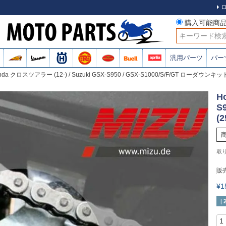
購入可能商
検索
汎用パーツ
パー
nda クロスツアラー (12-) / Suzuki GSX-S950 / GSX-S1000/S/F/GT ローダウンキット
H
S
(
販
¥
[