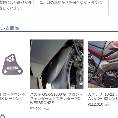
素材にした商品が多く、見た目の華やかさを保ちながら強度に
造しています。
ている商品
/GT ローダウンキ
スズキ GSX-S1000 GTフロント
カタナ 刀 18-2
REX レーシング
フェンダーエクステンダー PO
ムカバー S2コン
WERBRONZE
¥
112,310
（税込）
¥
7,400
（税込）
商品