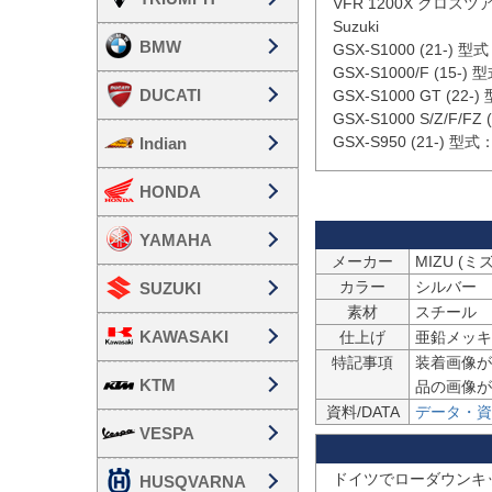
VFR 1200X クロスツアラ
Suzuki

BMW
GSX-S1000 (21-) 
GSX-S1000/F (15-
DUCATI
GSX-S1000 GT (22
GSX-S1000 S/Z/F/F
GSX-S950 (21-) 
Indian
HONDA
YAMAHA
メーカー
MIZU (ミズ
カラー
シルバー
SUZUKI
素材
スチール
KAWASAKI
仕上げ
亜鉛メッキ
特記事項
装着画像が
KTM
品の画像が
資料/DATA
データ・資
VESPA
ドイツでローダウンキ
HUSQVARNA