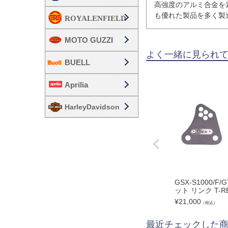
高強度のアルミ合金を
も優れた製品を多く製
MOTO GUZZI
よく一緒に見られ
BUELL
Aprilia
HarleyDavidson
GSX-S1000/F
ット リンク T-
¥
21,000
（税込）
最近チェックした