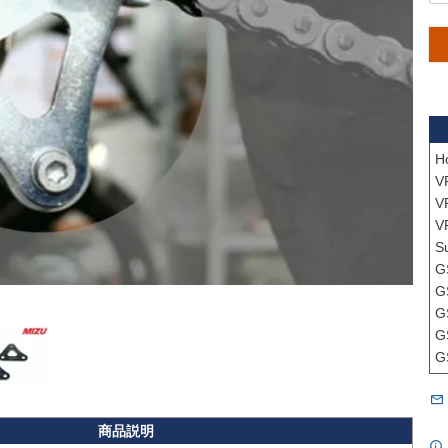
H
V
V
V
Su
G
G
G
G
G