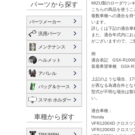
MIZU製のローダウンキ
パーツから探す
こちらの商品を使うこと
複数車種への適合を持
います。

詳しくは下記の適合車
汎用パーツ
また、適合年式内にお
がございますので、ご
メンテナンス
例

ヘルメット
適合表記　GSX-R1000 
装着希望車種　GSX-R10
アパレル
上記のような場合、17年
が異なる為適合外となり
バッグ＆ケース
型式が不明な場合は製
い。

スマホ ホルダー
適合車種：

車種から探す
Honda

VFR1200XD クロスツア
VFR1200XD クロスツア
TRIUMPH