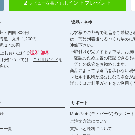
ポイントプレゼント
レビューを書いて
料
返品・交換
・四国 800円
お客様のご都合で返品をご希望さ
九州 1,200円
は、商品到着後なるべくお早めに
,400円
連絡下さい。
※取付けが完了するまでは、お届
送料無料
円以上お買い上げで
確認のため型番の確認できるも
目安については、
ご利用ガイド
を
等）の保管をお勧めします。
さい。
商品によっては返品を承れない場
ンセル手数料が必要になる場合が
詳しくは
ご利用ガイド
をご利用く
ジ
サポート
録
MotoParts(モトパーツ)のサポート
ご注文方法について
ー一覧
支払いと送料について