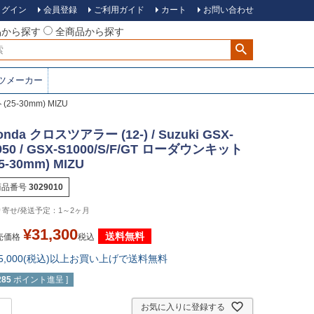
ログイン
会員登録
ご利用ガイド
カート
お問い合わせ
品から探す
全商品から探す
ツメーカー
(25-30mm) MIZU
onda クロスツアラー (12-) / Suzuki GSX-
950 / GSX-S1000/S/F/GT ローダウンキット
25-30mm) MIZU
商品番号
3029010
1～2ヶ月
¥
31,300
送料無料
売価格
税込
15,000(税込)以上お買い上げで送料無料
285
ポイント進呈 ]
お気に入りに登録する