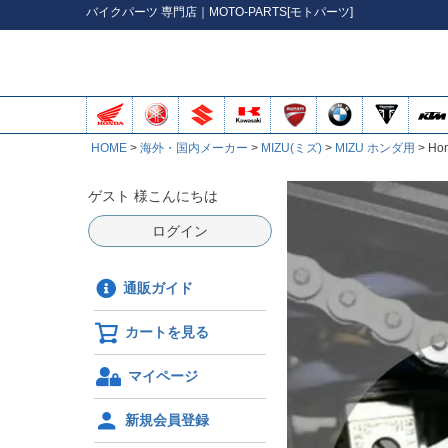
バイク
パーツ
専門店｜MOTO-PARTS[モトパーツ]
HOME
海外・国内メーカー
MIZU(ミズ)
MIZU ホンダ用
Ho
ゲスト 様こんにちは
ログイン
通販ガイド
カートを見る
マイページ
新規会員登録