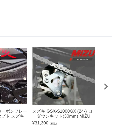
1 カーボンフレー
スズキ GSX-S1000GX (24-) ロ
GSX-S1000/F/GT
セプト スズキ
ーダウンキット(30mm) MIZU
S750 アジャスタ
タンド T-REX レ
¥
31,300
（税込）
¥
21,000
（税込）