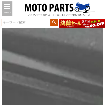
MENU
バイク
パーツ
専門店 | ＜公式＞モトパーツ(MOTO PARTS)