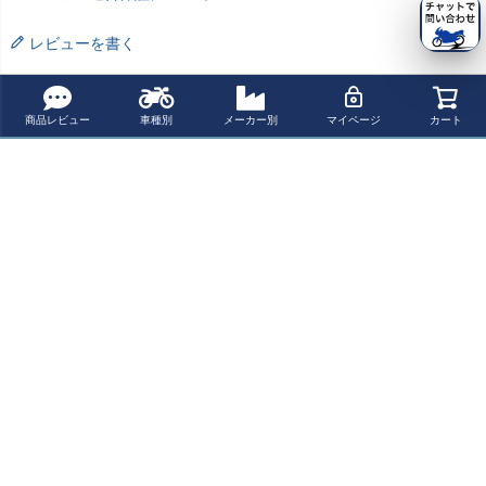
レビューを書く
よく一緒に見られている商品
商品レビュー
車種別
メーカー別
マイページ
カート
HONDA CB1000
HONDA CB1000
カワサキ Ninja 6
オーリンズ(Ohli
Hornet / SP (202
ホーネット (202
50/Z650 ロアー
ns) TTX GP リア
5-) アンダースポ
4-2025) フロン
リング リンク＋
ショックアブソ
¥ 42,900(税込)
¥ 84,000(税込)
¥ 38,600(税込)
¥ 286,440(税込)
イラー(ベリーパ
トサドルシート
アジャスタブル
ーバー CB1000
ン) マットブラッ
Corbin
キックスタンド
ホーネット/CB1
ク BODYSTYLE
セット T-REX レ
000F HO261
最近チェックした商品
ーシング
HONDA CB1000
ホーネット (202