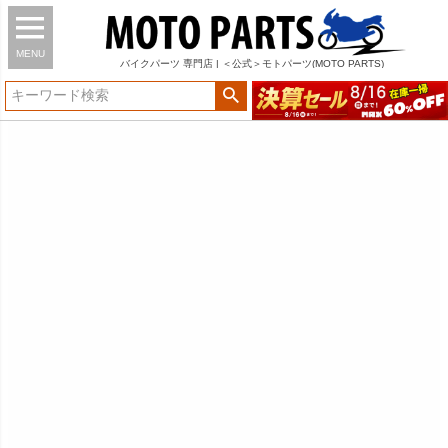
MENU
バイク
パーツ
専門店 | ＜公式＞モトパーツ(MOTO PARTS)