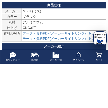
メーカー
MIZU (ミズ)
カラー
ブラック
素材
アルミニウム
仕上げ
CNC加工
資料/DATA
データ・資料PDF(メーカーサイトリンク)　No,1
データ・資料PDF(メーカーサイトリンク)　No,2
ドイツでローダウンキットやレバー類を中心に開発を行うアフター
パーツメーカー。

商品レビュー
車種別
メーカー別
マイページ
カート
高強度のアルミ合金を素材にした商品が多く、見た目の華やかさを
保ちながら強度にも優れた製品を多く製造しています。