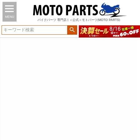
MENU
バイク
パーツ
専門店 | ＜公式＞モトパーツ(MOTO PARTS)