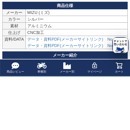
メーカー
MIZU (ミズ)
カラー
シルバー
素材
アルミニウム
仕上げ
CNC加工
資料/DATA
データ・資料PDF(メーカーサイトリンク)　No,1
データ・資料PDF(メーカーサイトリンク)　No,2
ドイツでローダウンキットやレバー類を中心に開発を行うアフター
パーツメーカー。

商品レビュー
車種別
メーカー別
マイページ
カート
高強度のアルミ合金を素材にした商品が多く、見た目の華やかさを
保ちながら強度にも優れた製品を多く製造しています。