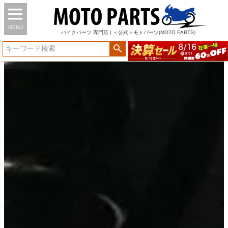
MENU
バイク
パーツ
専門店 | ＜公式＞モトパーツ(MOTO PARTS)