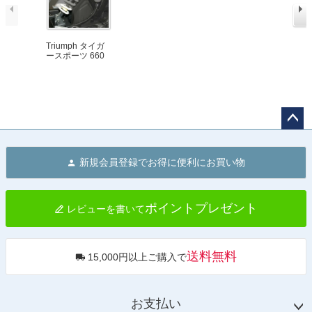
Triumph タイガ
ースポーツ 660
(22-) / トライデ
ント660 (21-) ロ
ーダウンキット
(25-30mm) MIZU
ペー
ジト
新規会員登録でお得に便利にお買い物
ップ
へ
ポイントプレゼント
レビューを書いて
送料無料
15,000円以上ご購入で
お支払い