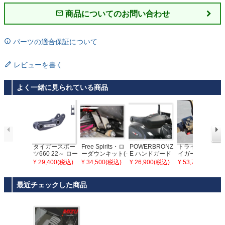
商品についてのお問い合わせ
パーツの適合保証について
レビューを書く
よく一緒に見られている商品
タイガースポー
Free Spirits・ロ
POWERBRONZ
トライアンフ タ
ツ660 22～ ロー
ーダウンキット(-
E ハンドガード
イガースポーツ6
ダウンキット リ
20mm)・ トライ
トライアンフ TR
60 22～ 専用 後
¥ 29,400(税込)
¥ 34,500(税込)
¥ 26,900(税込)
¥ 53,700(税込)
ンク T-REX レー
デント660(TRID
IDENT660/トラ
付けクルーズコ
シング
ENT660) 21-
イデント660 21-
ントロールキッ
ト Veridian Cruis
最近チェックした商品
e