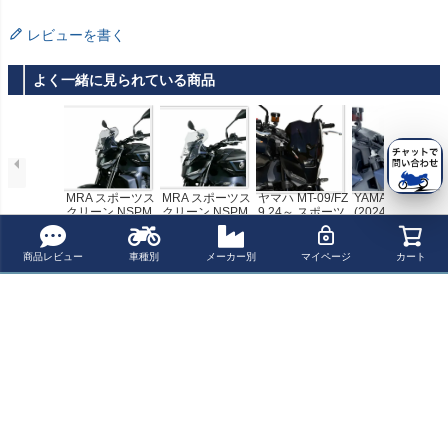
レビューを書く
よく一緒に見られている商品
MRA スポーツス
MRA スポーツス
ヤマハ MT-09/FZ
YAMAHA MT-09
クリーン NSPM
クリーン NSPM
9 24～ スポーツ
(2024-) メーター
スモーク YAMA
クリア YAMAHA
スクリーン 22C
バイザー ダーク
¥ 20,592(税込)
¥ 20,592(税込)
¥ 34,400(税込)
¥ 32,699(税込)
HA MT-09 (2024)
MT-09 (2024)
M アルマックス
スモーク WRS
(ermax)
商品レビュー
車種別
メーカー別
マイページ
カート
最近チェックした商品
MRA スポーツス
クリーン NSPM
ブラック YAMA