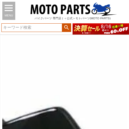
MENU
バイク
パーツ
専門店 | ＜公式＞モトパーツ(MOTO PARTS)