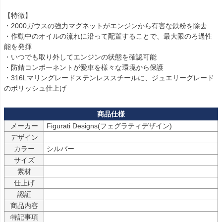
【特徴】

・2000ガウスの強力マグネットがエンジンから有害な鉄粉を除去

・作動中のオイルの流れに沿って配置することで、最大限のろ過性
能を発揮

・いつでも取り外してエンジンの状態を確認可能

・防錆コンポーネントが愛車を様々な環境から保護

・316Lマリングレードステンレススチールに、ジュエリーグレード
のポリッシュ仕上げ
メーカー
Figurati Designs(フェグラティデザイン)
デザイン
カラー
シルバー
サイズ
素材
仕上げ
認証
商品内容
特記事項