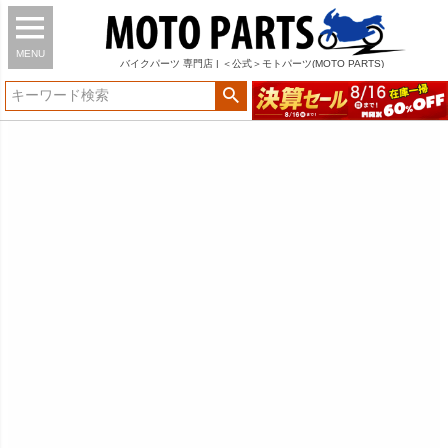
MENU
バイク
パーツ
専門店 | ＜公式＞モトパーツ(MOTO PARTS)