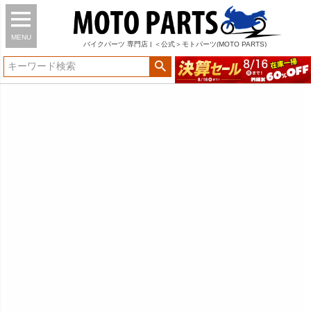
MENU
バイク
パーツ
専門店 | ＜公式＞モトパーツ(MOTO PARTS)