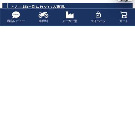
よく一緒に見られている商品
商品レビュー
車種別
メーカー別
マイページ
カート
インディアン ス
Saddlemen レネ
Ends Cuoio(エン
インディアン チ
カウト/チーフ フ
ゲード ソロシー
ズクオイオ) Ger
ーフ 22- シート
ットペグ ヒール
ト LSステッチ
onimo レザー サ
デュアルツーリ
¥ 44,000(税込)
¥ 69,190(税込)
¥ 118,900(税込)
¥ 151,000(税込)
マウント付き ブ
インディアン
イドバッグ 左側
ングサドル（ヒ
ラック NOY’S
Indian Chief イ
ーターなし） Co
ンディアン
rbin（コルビ
最近チェックした商品
ン）
インディアン 空
冷Vツイン 2014
～2017 マグネッ
ト付き オイルデ
ィップスティッ
ク ローレット加
工 シルバー FIG