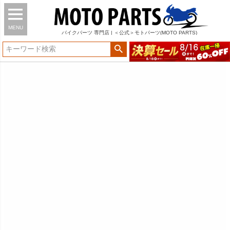
MENU
バイク
パーツ
専門店 | ＜公式＞モトパーツ(MOTO PARTS)