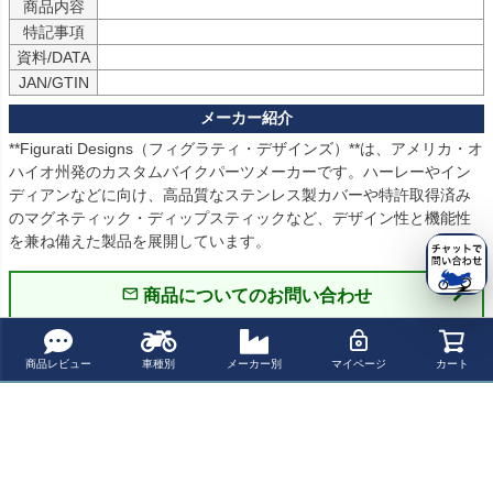
商品内容
特記事項
資料/DATA
JAN/GTIN
**Figurati Designs（フィグラティ・デザインズ）**は、アメリカ・オ
ハイオ州発のカスタムバイクパーツメーカーです。ハーレーやイン
ディアンなどに向け、高品質なステンレス製カバーや特許取得済み
のマグネティック・ディップスティックなど、デザイン性と機能性
を兼ね備えた製品を展開しています。
商品についてのお問い合わせ
パーツの適合保証について
商品レビュー
車種別
メーカー別
マイページ
カート
レビューを書く
よく一緒に見られている商品