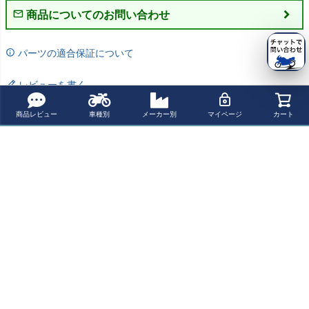
商品についてのお問い合わせ
パーツの適合保証について
レビューを書く
よく一緒に見られている商品
商品レビュー
車種別
メーカー別
マイページ
カート
Roeg Jettson ヘ
500TXシリーズ
Roeg x 13-1/2 ジ
Roeg JETT ヘル
ルメット マッ
2LOUD カスタム
ェットヘルメッ
メット グロス・
ト・ブラック グ
ジェットヘルメ
ト メタリック・
ブラック
¥ 33,110(税込)
¥ 24,680(税込)
¥ 30,470(税込)
¥ 28,270(税込)
ラフィック
ット グロスブラ
ブルー
ック/オレンジ fet
ure
最近チェックした商品