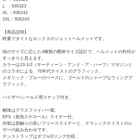
L  ：935323

XL ：936242

2XL：936243

【商品説明】

軽量でタイトなルックスのジェットヘルメットです。

頭のサイズに応じた4種類の帽体サイズ設計で、ヘルメットの外径が
すっきりと見えます。

カラーは13-1/2（サーティーン・アンド・ア・ハーフ）マガジンと
のコラボによる、70年代テイストのグラフィック。

メタリック・ブルーのベースに、ゴールドのシャープなウィンググ
ラフィック。

バイザー/シールド用スナップ付き。

帽体はグラスファイバー製。

EPS（発泡スチロール）ライナー付。

内装は肌触りの良いフリースライナーと、クラシックテイストのレ
ザーの組み合わせです。

チンストラップはダブルDリング仕様。
