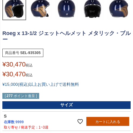
Roeg x 13-1/2 ジェットヘルメット メタリック・ブル
ー
商品番号
SEL-935305
¥
30,470
税込
¥
30,470
税込
¥15,000(税込)以上お買い上げで送料無料
[
277
ポイント進呈 ]
サイズ
S
カートに入れる
在庫数
9999
1~3週