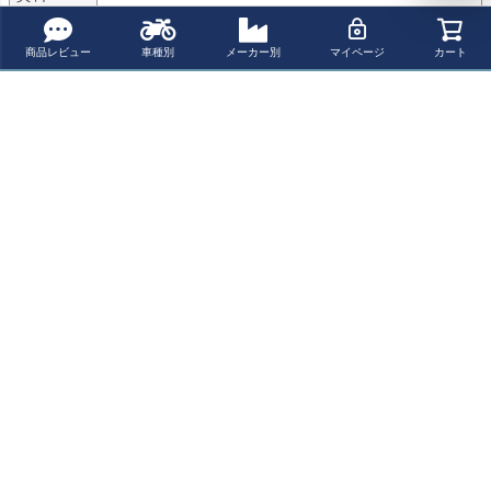
JAN/GTIN
商品レビュー
車種別
メーカー別
マイページ
カート
商品についてのお問い合わせ
パーツの適合保証について
レビューを書く
よく一緒に見られている商品
WARDシリーズ
Roeg ゴーグル
Roeg JETT ヘル
Roeg Jettson ヘ
ジェットヘルメ
ブラック/イエロ
メット シルバー
ルメット グロ
ット ブラック/ダ
ー/レッド
フレーク
ス・ブラック/オ
¥ 20,980(税込)
¥ 9,900(税込)
¥ 32,340(税込)
¥ 33,110(税込)
ークブルー fetur
レンジストライ
e
プ
最近チェックした商品