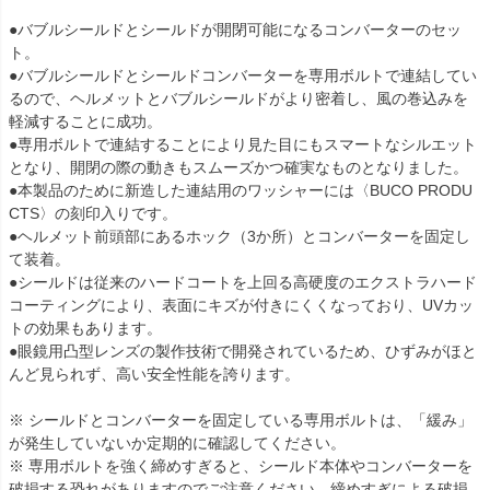
●バブルシールドとシールドが開閉可能になるコンバーターのセッ
ト。

●バブルシールドとシールドコンバーターを専用ボルトで連結してい
るので、ヘルメットとバブルシールドがより密着し、風の巻込みを
軽減することに成功。

●専用ボルトで連結することにより見た目にもスマートなシルエット
となり、開閉の際の動きもスムーズかつ確実なものとなりました。

●本製品のために新造した連結用のワッシャーには〈BUCO PRODU
CTS〉の刻印入りです。

●ヘルメット前頭部にあるホック（3か所）とコンバーターを固定し
て装着。

●シールドは従来のハードコートを上回る高硬度のエクストラハード
コーティングにより、表面にキズが付きにくくなっており、UVカッ
トの効果もあります。

●眼鏡用凸型レンズの製作技術で開発されているため、ひずみがほと
んど見られず、高い安全性能を誇ります。

※ シールドとコンバーターを固定している専用ボルトは、「緩み」
が発生していないか定期的に確認してください。

※ 専用ボルトを強く締めすぎると、シールド本体やコンバーターを
破損する恐れがありますのでご注意ください。締めすぎによる破損