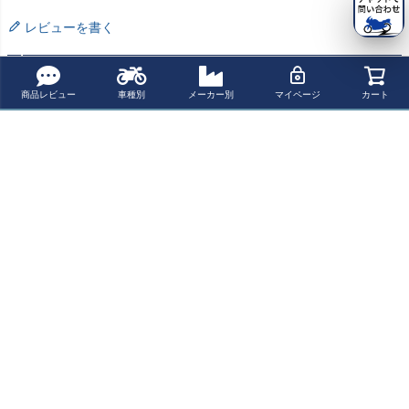
レビューを書く
よく一緒に見られている商品
商品レビュー
車種別
メーカー別
マイページ
カート
Buco ボルトオン
Buco ボルトオン
Buco ボルトオン
Buco エクストラ
バブルシールド
バブルシールド
シールドコンバ
ブコ ヘルメット
コンバーターセ
コンバーターセ
ーター クリアー
グレイトフルデ
¥ 17,325(税込)
¥ 19,057(税込)
¥ 8,250(税込)
¥ 47,300(税込)
ット スモーク
ット クロームミ
ッドモデル ブラ
ラー
ック
最近チェックした商品
Buco ボルトオン
バブルシールド
コンバーターセ