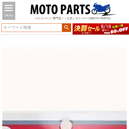
MENU
バイク
パーツ
専門店 | ＜公式＞モトパーツ(MOTO PARTS)