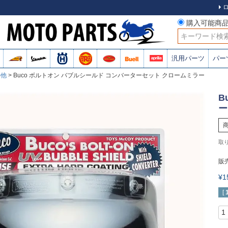
購入可能商
検索
汎用パーツ
パー
の他
Buco ボルトオン バブルシールド コンバーターセット クロームミラー
B
ー
販
¥
[