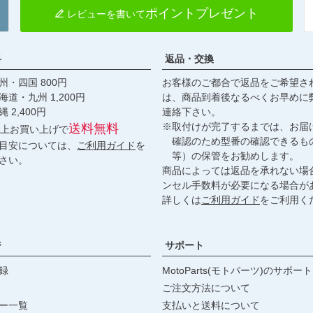
ポイントプレゼント
レビューを書いて
料
返品・交換
・四国 800円
お客様のご都合で返品をご希望さ
九州 1,200円
は、商品到着後なるべくお早めに
,400円
連絡下さい。
※取付けが完了するまでは、お届
送料無料
円以上お買い上げで
確認のため型番の確認できるも
目安については、
ご利用ガイド
を
等）の保管をお勧めします。
さい。
商品によっては返品を承れない場
ンセル手数料が必要になる場合が
詳しくは
ご利用ガイド
をご利用く
ジ
サポート
録
MotoParts(モトパーツ)のサポート
ご注文方法について
ー一覧
支払いと送料について