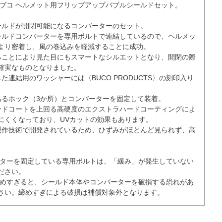
ブコ ヘルメット用フリップアップバブルシールドセット。

ールドが開閉可能になるコンバーターのセット。

ールドコンバーターを専用ボルトで連結しているので、ヘルメッ
より密着し、風の巻込みを軽減することに成功。

ることにより見た目にもスマートなシルエットとなり、開閉の際
確実なものとなりました。

た連結用のワッシャーには〈BUCO PRODUCTS〉の刻印入り
あるホック（3か所）とコンバーターを固定して装着。

ードコートを上回る高硬度のエクストラハードコーティングによ
にくくなっており、UVカットの効果もあります。

製作技術で開発されているため、ひずみがほとんど見られず、高


ーターを固定している専用ボルトは、「緩み」が発生していない
さい。

締めすぎると、シールド本体やコンバーターを破損する恐れがあ
さい。締めすぎによる破損は補償対象外となります。