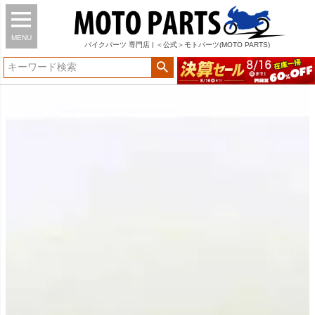
MENU
バイク
パーツ
専門店 | ＜公式＞モトパーツ(MOTO PARTS)