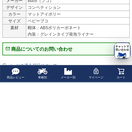
メーカー
Buco（ブコ）
デザイン
コンペティション
カラー
マットアイボリー
サイズ
ベビーブコ
素材
帽体：ABSポリカーボネート

内装：グレインタイプ発泡ライナー
商品についてのお問い合わせ
パーツの適合保証について
商品レビュー
車種別
メーカー別
マイページ
カート
レビューを書く
よく一緒に見られている商品
Buco ベビーブコ
Buco ベビーブコ
Buco エクストラ
Buco ベビーブコ
ヘルメット プレ
ヘルメット セン
ブコ ヘルメット
ヘルメット セン