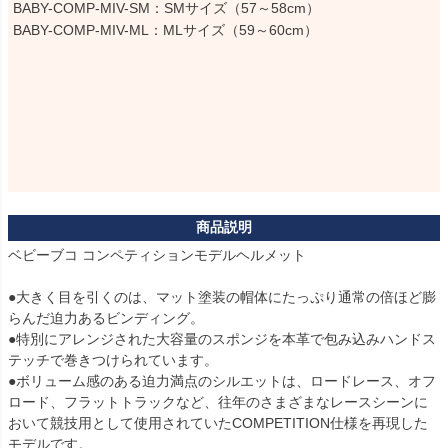
BABY-COMP-MIV-SM：SMサイズ（57～58cm）

BABY-COMP-MIV-ML：MLサイズ（59～60cm）
ベビーブコ コンペティションモデルヘルメット

●大きく目を引くのは、マット塗装の帽体にたっぷり通常の倍ほど膨
らんだ迫力あるビンディング。

●特別にアレンジされた大容量のスポンジを本革で包み込みハンドス
テッチで巻きつけられています。

●ボリューム感のある迫力満点のシルエットは、ロードレース、オフ
ロード、フラットトラックなど、往年のさまざまなレースシーンに
おいて競技用として使用されていたCOMPETITION仕様を再現した
モデルです。
