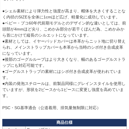
●シェル素材により弾力性と強度が高まり、帽体を大きくすることな
く内径のSIZEを全体に1cmほど広げ、軽量化に成功しています。

●ベビー・ブコ60年代前期モデルとのデザイン的な違いとしては、前
頭部が4mmほど尖り、こめかみ部分が若干くぼんだ為、こめかみか
ら首にかけて縦長のシルエットになっています。

●素材としては、イヤーパッドカバーは本革からニット地に切り替え
られ、メインストラップカバーも本革から当時のシボ付き合成皮革
になっています。

●後部のゴーグルループはより大きくなり、幅のあるゴーグルストラ
ップにも対応可能です。

●ゴーグルストラップの素材にはシボ付き合成皮革が使われていま
す。

●内装の発泡スチロールは、前製品同様にグレインスタイルを使用し
ていますが、形状を2ピースから1ピースに変更し強度を高めていま
す。

PSC・SG基準適合（公道着用、排気量無制限に対応）