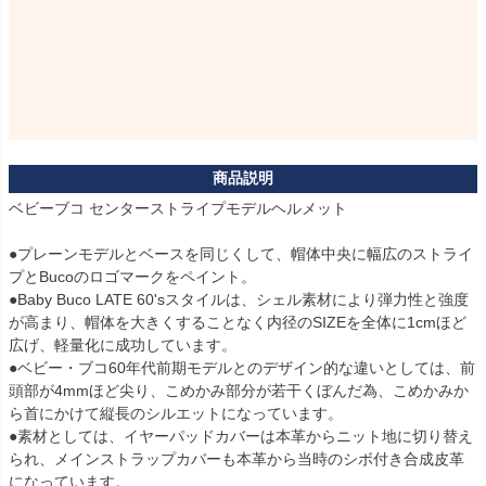
ベビーブコ センターストライプモデルヘルメット

●プレーンモデルとベースを同じくして、帽体中央に幅広のストライ
プとBucoのロゴマークをペイント。

●Baby Buco LATE 60'sスタイルは、シェル素材により弾力性と強度
が高まり、帽体を大きくすることなく内径のSIZEを全体に1cmほど
広げ、軽量化に成功しています。

●ベビー・ブコ60年代前期モデルとのデザイン的な違いとしては、前
頭部が4mmほど尖り、こめかみ部分が若干くぼんだ為、こめかみか
ら首にかけて縦長のシルエットになっています。

●素材としては、イヤーパッドカバーは本革からニット地に切り替え
られ、メインストラップカバーも本革から当時のシボ付き合成皮革
になっています。
