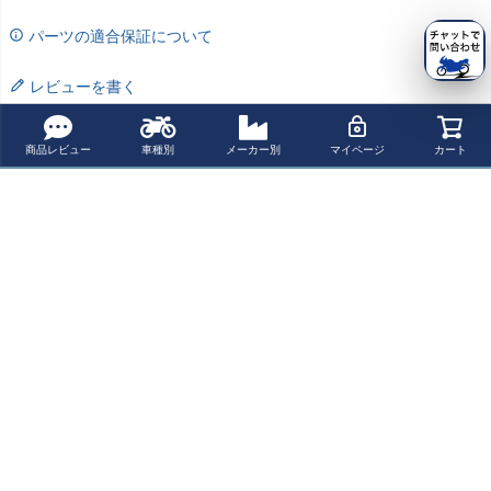
パーツの適合保証について
レビューを書く
よく一緒に見られている商品
商品レビュー
車種別
メーカー別
マイページ
カート
Buco エクストラ
Buco ベビーブコ
Buco ベビーブコ
SHM Genuine ジ
ブコ ヘルメット
ヘルメット セン
ヘルメット プレ
ェットヘルメッ
プレーンモデル
ターストライプ
ーンモデル マッ
ト マットブラッ
¥ 44,500(税込)
¥ 45,700(税込)
¥ 43,400(税込)
¥ 23,100(税込)
ブラック
モデル ブラック
トブラック
ク
最近チェックした商品