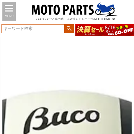
MENU
バイク
パーツ
専門店 | ＜公式＞モトパーツ(MOTO PARTS)