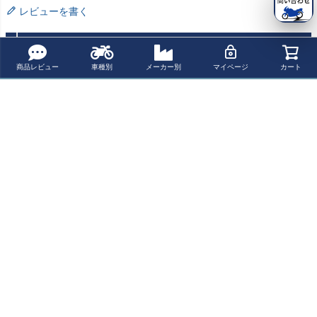
レビューを書く
よく一緒に見られている商品
商品レビュー
車種別
メーカー別
マイページ
カート
Buco エクストラ
SHM Genuine ジ
Buco ベビーブコ
SHM HAND STI
ブコ ヘルメット
ェットヘルメッ
ヘルメット プレ
TCH ジェットヘ
プレーンモデル
ト マットブラッ
ーンモデル マッ
ルメット マット
¥ 44,500(税込)
¥ 23,100(税込)
¥ 43,400(税込)
¥ 33,550(税込)
ブラック
ク
トブラック
ブラック/ブラッ
ク
最近チェックした商品
Buco ベビーブコ
ヘルメット プレ
ーンモデル ブラ
ック