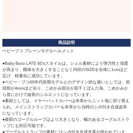
ベビーブコ プレーンモデルヘルメット

●Baby Buco LATE 60'sスタイルは、シェル素材により弾力性と強度
が高まり、帽体を大きくすることなく内径のSIZEを全体に1cmほど
広げ、軽量化に成功しています。

●ベビー・ブコ60年代前期モデルとのデザイン的な違いとしては、前
頭部が4mmほど尖り、こめかみ部分が若干くぼんだ為、こめかみか
ら首にかけて縦長のシルエットになっています。

●素材としては、イヤーパッドカバーは本革からニット地に切り替え
られ、メインストラップカバーも本革から当時のシボ付き合成皮革
になっています。

●後部のゴーグルループはより大きくなり、幅のあるゴーグルストラ
ップにも対応可能です。

●ゴーグルストラップの素材にはシボ付き合成皮革が使われていま