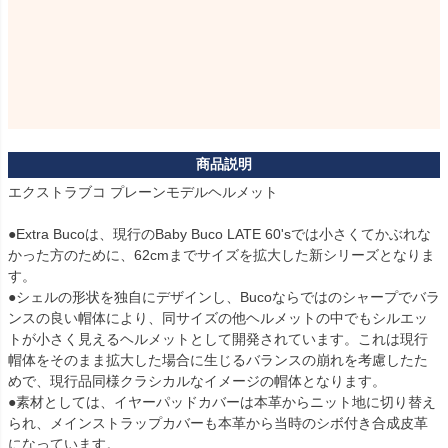
エクストラブコ プレーンモデルヘルメット

●Extra Bucoは、現行のBaby Buco LATE 60'sでは小さくてかぶれな
かった方のために、62cmまでサイズを拡大した新シリーズとなりま
す。

●シェルの形状を独自にデザインし、Bucoならではのシャープでバラ
ンスの良い帽体により、同サイズの他ヘルメットの中でもシルエッ
トが小さく見えるヘルメットとして開発されています。これは現行
帽体をそのまま拡大した場合に生じるバランスの崩れを考慮したた
めで、現行品同様クラシカルなイメージの帽体となります。

●素材としては、イヤーパッドカバーは本革からニット地に切り替え
られ、メインストラップカバーも本革から当時のシボ付き合成皮革
になっています。
