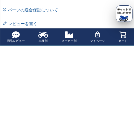
パーツの適合保証について
レビューを書く
よく一緒に見られている商品
商品レビュー
車種別
メーカー別
マイページ
カート
Buco ベビーブコ
Buco ベビーブコ
Buco ブコヘルメ
Buco エクストラ
ヘルメット コン
ヘルメット プレ
ット 薄型インナ
ブコ ヘルメット
ペティションモ
ーンモデル アイ
ーヘッドパッド
プレーンモデル
¥ 60,500(税込)
¥ 43,400(税込)
¥ 2,079(税込)
¥ 44,500(税込)
デル マットアイ
ボリー
チェッカーデザ
マットブラック
ボリー
イン
最近チェックした商品