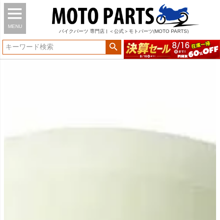
MENU
バイク
パーツ
専門店 | ＜公式＞モトパーツ(MOTO PARTS)