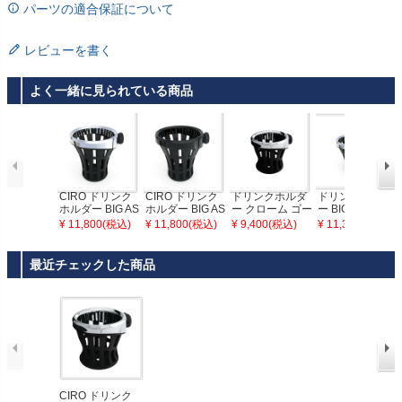
パーツの適合保証について
レビューを書く
よく一緒に見られている商品
CIRO ドリンク
CIRO ドリンク
ドリンクホルダ
ドリンクホルダ
ホルダー BIG AS
ホルダー BIG AS
ー クローム ゴー
ー BIGASS クロ
S クローム
S ブラック
ルドストライク
ーム ゴールドス
¥ 11,800(税込)
¥ 11,800(税込)
¥ 9,400(税込)
¥ 11,300(税込)
CIRO
トライク CIRO
最近チェックした商品
CIRO ドリンク