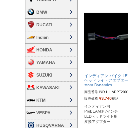
BMW
DUCATI
Indian
HONDA
YAMAHA
SUZUKI
インディアン バイク LE
ヘッドライトアダプター 
stom Dynamics
KAWASAKI
商品番号
IND-HL-ADPT200
91

¥
3,740
販売価格
税込
KTM
D品番：2001-2291
インディアン向

ProBEAM® 7インチ

VESPA
LEDヘッドライト用

変換アダプター
HUSQVARNA