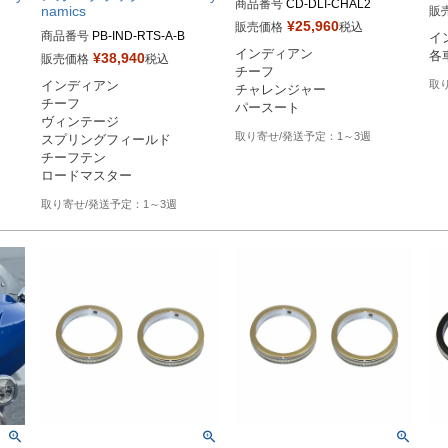
商品番号
CD-DLI-CHAL2

namics
販
Drag型番：2050-0447
¥
25,960
販売価格
税込
商品番号
PB-IND-RTS-A-B	

イ
インディアン

各
¥
38,940
販売価格
税込
チーフ

インディアン

チャレンジャー

チーフ

パースート
ヴィンテージ

1～3週
スプリングフィールド

チーフテン

1～3週