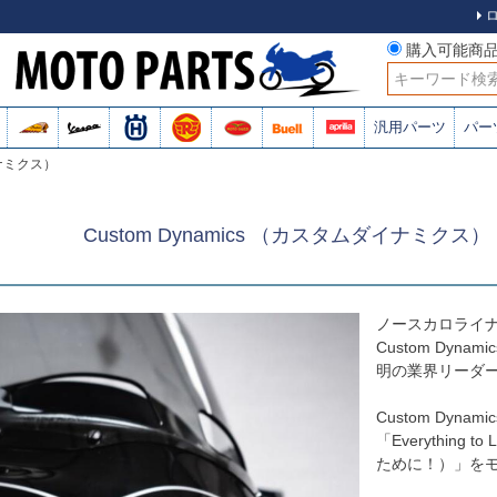
購入可能商
検索
汎用パーツ
パー
イナミクス）
Custom Dynamics （カスタムダイナミク
ノースカロライナ州
Custom Dyn
明の業界リーダ
Custom Dyna
「Everything 
ために！）」を