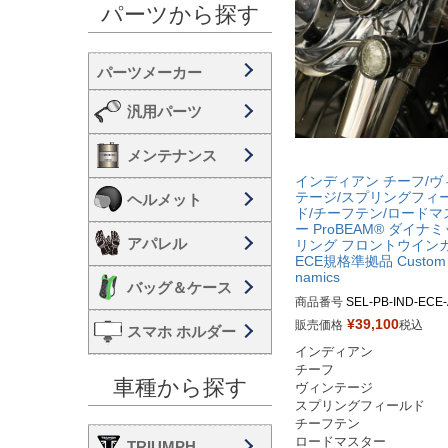
パーツから探す
汎用パーツ
メンテナンス
インディアン チーフ/ヴ
テージ/スプリングフィ
ヘルメット
ド/チーフテン/ロードマ
ー ProBEAM® ダイナ
アパレル
リング フロントウイン
ECE規格準拠品 Custom 
namics
バッグ＆ケース
商品番号
SEL-PB-IND-ECE-
クローム： PB-IND-ECE-AW
¥
39,100
販売価格
税込
スマホ ホルダー
C：2020-1795

インディアン

グロスブラック：PB-IND-EC
チーフ

W-B：2020-1794

車種から探す
ヴィンテージ

スプリングフィールド

チーフテン

TRIUMPH