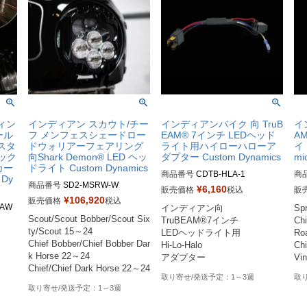
ィン
インディアン スカウト/チー
インディアンバイク 向 TruB
イ
ール
フ メンフェスシェードロー
EAM® 7インチ LEDヘッド
A
スタ
ドウォリアーフェアリング
ライト用ハイローハローア
イト
ミック
向Shark Demon® LED ヘッ
ダプター Custom Dynamics
mi
カー
ドライト Custom Dynamics
商品番号
CDTB-HLA-1

商
Dy
商品番号
SD2-MSRW-W

D品番：2001-1397
¥
6,160
販売価格
税込
販
¥
106,920
販売価格
税込
AW

インディアン向

Spr
-
Scout/Scout Bobber/Scout Six
TruBEAM®7インチ

Chi
ty/Scout 15～24

LEDヘッドライト用

Ro
E-A
Chief Bobber/Chief Bobber Dar
Hi-Lo-Halo

Chi
k Horse 22～24

アダプター
Vin
Chief/Chief Dark Horse 22～24
1～3週
1～3週