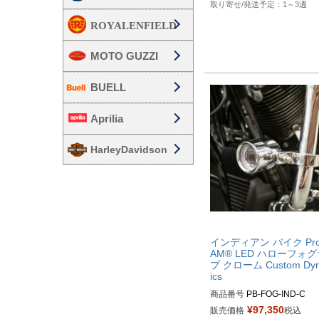
1～3週
MOTO GUZZI
BUELL
Aprilia
HarleyDavidson
インディアン バイク Pro
AM® LED ハローフォ
プ クローム Custom Dy
ics
商品番号
PB-FOG-IND-C

D品番：2001-2206

¥
97,350
販売価格
税込