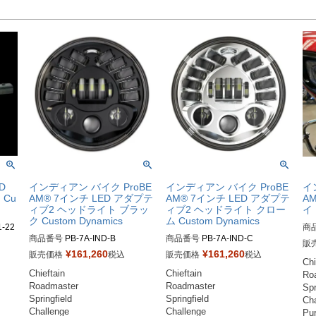
D
インディアン バイク ProBE
インディアン バイク ProBE
イ
Cu
AM® 7インチ LED アダプテ
AM® 7インチ LED アダプテ
A
ィブ2 ヘッドライト ブラッ
ィブ2 ヘッドライト クロー
イト
ク Custom Dynamics
ム Custom Dynamics
1-22
商
商品番号
PB-7A-IND-B

商品番号
PB-7A-IND-C

クロ
販
825
¥
161,260
¥
161,260
販売価格
税込
販売価格
税込
Chi
ブラ
Chieftain

Chieftain

Ro
82
Roadmaster

Roadmaster

Spr
Springfield

Springfield

Cha
Challenge

Challenge

Pur