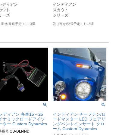
ンディアン

インディアン

カウト

スカウト

1～3週
1～3週
ンディアン 各車15～25
インディアン チーフテン/ロ
イナミックロードアイソ
ードマスター LED フェアリ
ター Custom Dynamics
ングベントインサート クロ
ーム Custom Dynamics
品番号
CD-DLI-IND
