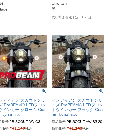
Chieftain

ef

等
tage
1～3週
ンディアン スカウトシリ
インディアン スカウトシリ
ズ ProBEAM® LEDフロン
ーズ ProBEAM® LEDフロン
ウインカー クローム Cust
トウインカー ブラック Cust
 Dynamics
om Dynamics
品番号
PB-SCOUT-AW-CS

商品番号
PB-SCOUT-AW-BS 20
20-1910

¥
41,140
¥
41,140
売価格
税込
販売価格
税込