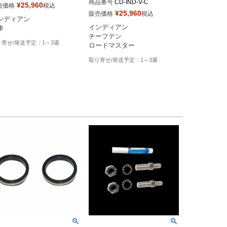
商品番号
CD-IND-V-C

¥
25,960
売価格
税込
¥
25,960
販売価格
税込
ンディアン

インディアン

車
チーフテン

1～3週
ロードマスター
1～3週