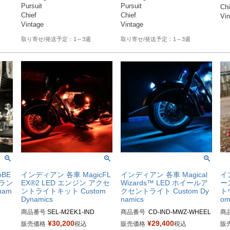
Pursuit

Pursuit

Chi
Chief

Chief

Vin
Vintage
Vintage
1～3週
1～3週
BE
インディアン 各車 MagicFL
インディアン 各車 Magical
イ
グラン
EX®2 LED エンジン アクセ
Wizards™ LED ホイールア
ー
nam
ントライトキット Custom
クセントライト Custom Dy
ト
Dynamics
namics
om
商品番号
SEL-M2EK1-IND

商品番号
 CD-IND-MWZ-WHEEL

商
レッド： M2EK1-IND-RED：20
D品番：2040-2160

¥
30,200
¥
29,400
販売価格
税込
販売価格
税込
販