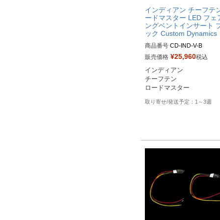
インディアン チーフテン
ードマスター LED フェ
ングベントインサート 
ック Custom Dynamics
商品番号
CD-IND-V-B

¥
25,960
販売価格
税込
インディアン

チーフテン

ロードマスター
1～3週