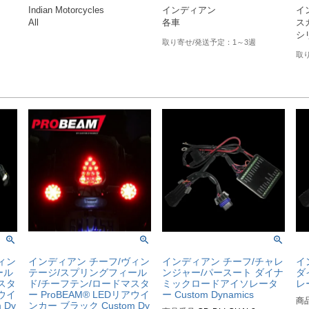
40-2189

Indian Motorcycles

インディアン

イ
ホワイト： M2EK1-IND-WHIT
All

ス
E：2040-2191

オレンジ：M2EK1-IND-ORANG
1～3週
E：2040-2187

ィン
インディアン チーフ/ヴィン
インディアン チーフ/チャレ
イ
ール
テージ/スプリングフィール
ンジャー/パースート ダイナ
ダ
スタ
ド/チーフテン/ロードマスタ
ミックロードアイソレータ
レー
アウイ
ー ProBEAM® LEDリアウイ
ー Custom Dynamics
商
 Dy
ンカー ブラック Custom Dy