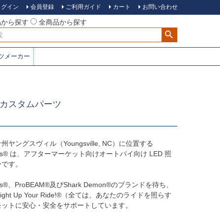
ログイン
会員登録
ご利用ガイド
カート
お問い合わせ
品から探す
全商品から探す
ツメーカー
ス） カスタムパーツ
ヤングスヴィル（Youngsville, NC）に位置する
amics® は、アフターマーケット向けオートバイ向け LED 照
ーです。
mics®、ProBEAM®及びShark Demon®のブランドを待ち、
to Light Up Your Ride!®（全ては、あなたのライドを照らす
モットに安心・安全をサポートしています。