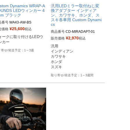
stom Dynamics WRAP-A
汎用LEDミラー取付ねじ変
OUNDS LEDウィンカー 4
換アダプター インディア
mm ブラック
ン、カワサキ、ホンダ、ス
スキ各車用 Custom Dynami
品番号
WA43-AW-BS

cs
¥
25,600
売価格
税込
商品番号
CD-MIRADAPT-01

ag型番：2020-1284
ォークに取り付けるLEDウ
D部番：0641-0256
¥
2,970
販売価格
税込
ンカー
汎用

1～3週
インディアン

カワサキ

ホンダ

スズキ
1～3週間