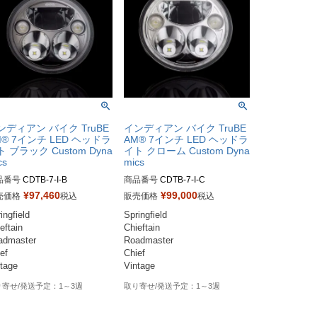
ンディアン バイク TruBE
インディアン バイク TruBE
M® 7インチ LED ヘッドラ
AM® 7インチ LED ヘッドラ
 ブラック Custom Dyna
イト クローム Custom Dyna
cs
mics
品番号
CDTB-7-I-B

商品番号
CDTB-7-I-C

D品番：2001-1573

¥
97,460
¥
99,000
売価格
税込
販売価格
税込
ingfield

Springfield

eftain

Chieftain

admaster

Roadmaster

ef

Chief

tage
Vintage
1～3週
1～3週