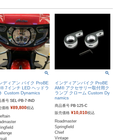
ンディアン バイク ProBE
インディアンバイク ProBE
M® 7インチ LED ヘッドラ
AM® アクセサリー取付用ク
 Custom Dynamics
ランプ クローム Custom Dy
namics
品番号
SEL-PB-7-IND

商品番号
PB-125-C	

ーム：PB-7-IND-C：2001-1
¥
89,800
売価格
税込


¥
10,010
販売価格
税込
eftain

ック：PB-7-IND-B：2001-1
Roadmaster

admaster

6
Springfield

ingfield

Chief

llenge

Vintage

suit
