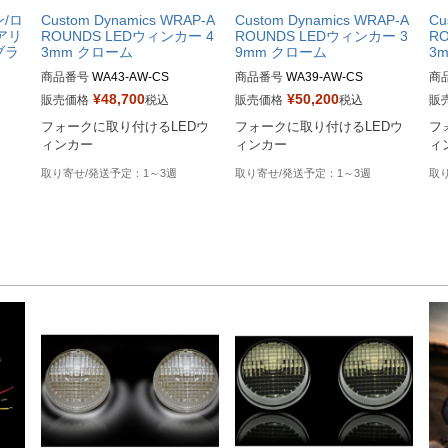
/ロ
Custom Dynamics WRAP-A
Custom Dynamics WRAP-A
Cu
アリ
ROUNDS LEDウィンカー 4
ROUNDS LEDウィンカー 3
R
ブラ
3mm クローム
9mm クローム
3
商品番号
WA43-AW-CS

商品番号
WA39-AW-CS

商
¥
48,700
¥
50,200
販売価格
税込
販売価格
税込
販
Drag型番：2020-1285
Drag型番：2020-1281
Dr
フォークに取り付けるLEDウ
フォークに取り付けるLEDウ
フ
ィンカー
ィンカー
ィ
1～3週
1～3週