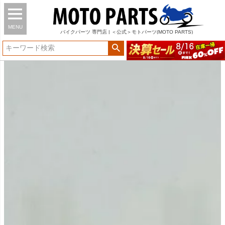
MENU
バイク
パーツ
専門店 | ＜公式＞モトパーツ(MOTO PARTS)