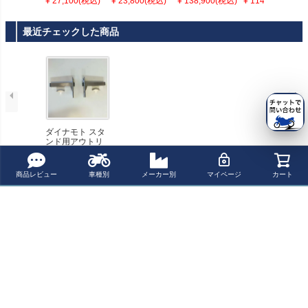
¥ 27,100(税込)
¥ 23,800(税込)
¥ 138,900(税込)
¥ 114,700(税込)
キット Dynamot
ーン By City
ト イルムバーガ
ル グロス仕様
o
ー
右側 ILMBERG
ER
最近チェックした商品
ダイナモト スタ
ンド用アウトリ
ガーセット Dyna
moto
商品レビュー
車種別
メーカー別
マイページ
カート
ペー
ジト
新規会員登録でお得に便利にお買い物
ップ
へ
ポイントプレゼント
レビューを書いて