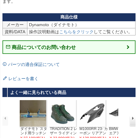
メーカー
Dynamoto（ダイナモト） 
資料/DATA
操作説明動画は
こちらをクリック
してご覧ください。
商品についてのお問い合わせ
パーツの適合保証について
レビューを書く
よく一緒に見られている商品
ダイナモト スタ
TRADITION 2 レ
M1000RR 23- カ
BMW R1300R
ンド用ラッチン
ザー ライディン
ーボン リアアン
エアアウトレッ
グアウトリガー
グシューズ グリ
ダートレイ マッ
ト/サイドパネ