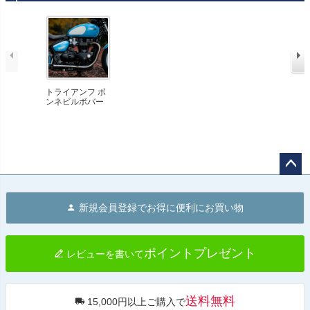
ラー ブラッシュ
ッシュ HITCHC
ミックブラック
接仕様 ブラッシ
HITCHCOX
OX
HITCHCOX
ュ HITCHCOX
トライアンフ ボ
ンネビルボバー
／ボバーブラッ
ク 18～24 ドラ
ッグパイプ ロン
グ スリップオン
マフラー ブラッ
シュ HITCHCOX
ペー
ジト
新規会員登録でお得に便利にお買い物
ップ
へ
ポイントプレゼント
レビューを書いて
送料無料
15,000円以上ご購入で