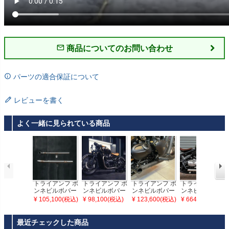
商品についてのお問い合わせ
パーツの適合保証について
レビューを書く
よく一緒に見られている商品
トライアンフ ボ
トライアンフ ボ
トライアンフ ボ
トライアンフ ボ
ンネビルボバー
ンネビルボバー
ンネビルボバー
ンネビルボバー
／ボバーブラッ
／ボバーブラッ
／ボバーブラッ
／ボバーブラッ
¥ 105,100(税込)
¥ 98,100(税込)
¥ 123,600(税込)
¥ 664,301(税込)
ク 18～24 ドラ
ク 18～24 ドラ
ク 18～24 ドラ
ク 18～24 ドラ
ッグパイプ スト
ッグパイプ ショ
ッグパイプ ショ
ッグフルエキゾ
レートカット ス
ート スリップオ
ート スリップオ
ーストシステム
最近チェックした商品
リップオンマフ
ンマフラー ブラ
ンマフラー セラ
チタン 輪切り溶