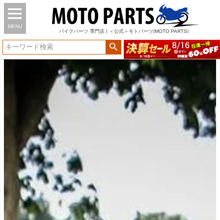
MENU
バイク
パーツ
専門店 | ＜公式＞モトパーツ(MOTO PARTS)