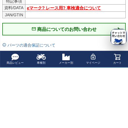
特記事項
資料/DATA
eマーク? レース用? 車検適合について
JAN/GTIN
商品についてのお問い合わせ
パーツの適合保証について
レビューを書く
商品レビュー
車種別
メーカー別
マイページ
カート
よく一緒に見られている商品
トライアンフ ボ
トライアンフ ボ
トライアンフ ボ
トライアンフ ボ
ンネビルボバー
ンネビルボバー
ンネビルボバー
ンネビルボバー
／ボバーブラッ
ラジエーターガ
／ボバーブラッ
／ボバーブラッ
¥ 105,100(税込)
¥ 192,100(税込)
¥ 254,600(税込)
¥ 411,301(税込)
ク 18～24 ドラ
ード/グリル ポリ
ク 18～24 ボバ
ク 18～24 ドラ
ッグパイプ スト
ッシュ REMMOT
ースリップオン
ッグフルエキゾ
レートカット ス
ORCYCLE
マフラー HITCH
ーストシステム
最近チェックした商品