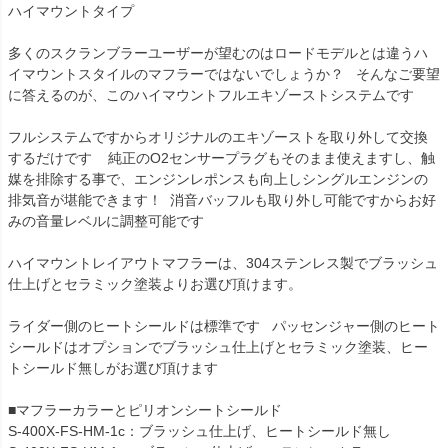
ハイマウントタイプ  

多くのスクランブラーユーザーが望むのはロードモデルとは違うハ
イマウントスタイルのマフラーではないでしょうか？   そんなご要望
に答えるのが、このハイマウントフルエキゾーストシステムです

フルシステムですからオリジナルのエキゾーストを取り外して交換
するだけです    純正のO2センサープラグもそのまま使えますし、触
媒を排除する事で、エンジンレポンスも向上しシングルエンジンの
排気音が堪能できます！  消音バッフルも取り外し可能ですからお好
みの音量レベルに調整可能です

ハイマウントレイアウトマフラーは、304ステンレス製でブラッシュ
仕上げとセラミック塗装よりお選び頂けます。  

ライダー側のヒートシールドは標準です   パッセンジャー側のヒート
シールドはオプションでブラッシュ仕上げとセラミック塗装、ヒー
トシールド無しがお選び頂けます  

■マフラーカラーとピリオンシートシールド

S-400X-FS-HM-1c：ブラッシュ仕上げ、ヒートシールド無し
