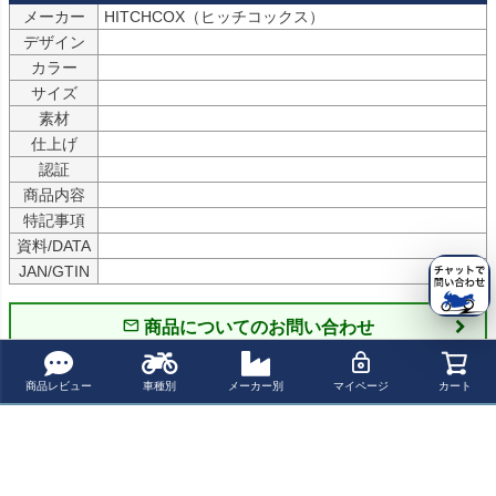
メーカー
デザイン
カラー
サイズ
素材
仕上げ
認証
商品内容
特記事項
資料/DATA
JAN/GTIN
商品についてのお問い合わせ
商品レビュー
車種別
メーカー別
マイページ
カート
パーツの適合保証について
レビューを書く
よく一緒に見られている商品