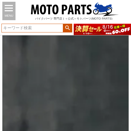
MENU
バイク
パーツ
専門店 | ＜公式＞モトパーツ(MOTO PARTS)