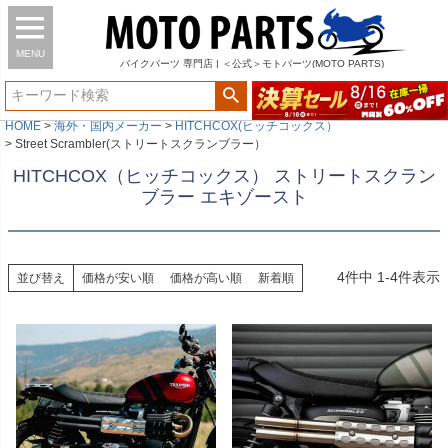
MENU
バイク
パーツ
専門店 | ＜公式＞モトパーツ(MOTO PARTS)
HOME
海外・国内メーカー
HITCHCOX(ヒッチコックス）
Street Scrambler(ストリートスクランブラー）
HITCHCOX（ヒッチコックス） ストリートスクラン
ブラー エキゾースト
4
件中
1
-
4
件表示
並び替え
価格が安い順
価格が高い順
新着順