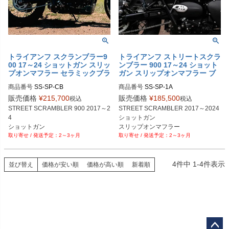
トライアンフ スクランブラー9
トライアンフ ストリートスクラ
00 17～24 ショットガン スリッ
ンブラー 900 17～24 ショット
プオンマフラー セラミックブラ
ガン スリップオンマフラー ブ
ック HITCHCOX
ラッシュ HITCHCOX
商品番号
SS-SP-CB

商品番号
SS-SP-1A

SS-SP-Cb

SS-SP-1a

販売価格
¥
215,700
販売価格
¥
185,500
税込
税込
https://hitchcoxmotorcycles.com/colle
https://hitchcoxmotorcycles.com/colle
STREET SCRAMBLER 900 2017～2
STREET SCRAMBLER 2017～2024

ctions/triumph-street-scrambler-exha
ctions/triumph-street-scrambler-exha
4

ショットガン

ust-parts/products/triumph-street-scr
ust-parts/products/triumph-street-scr
ショットガン

スリップオンマフラー

ambler-shotgun-pipes?variant=5497
ambler-shotgun-pipes?variant=5497
2～3ヶ月
2～3ヶ月
スリップオンマフラー

ブラッシュ仕上げ

5556190590
5556157822
セラミックブラック塗装

EURO4/5対応品
EURO4/5対応品
4
件中
1
-
4
件表示
並び替え
価格が安い順
価格が高い順
新着順