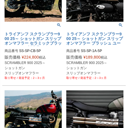
トライアンフ スクランブラー9
トライアンフ スクランブラー9
00 25～ ショットガン スリップ
00 25～ ショットガン スリップ
オンマフラー セラミックブラッ
オンマフラー ブラッシュ ユー
ク ユーロ5＋対応品 HITCHCO
ロ5＋ HITCHCOX
商品番号
SS-SP-CB-5P

商品番号
SS-SP-1A-5P

X
SS-SP-Cb-5P

SS-SP-1a-5P

販売価格
¥
224,800
販売価格
¥
189,800
税込
税込
https://hitchcoxmotorcycles.com/colle
https://hitchcoxmotorcycles.com/colle
SCRAMBLER 900 2025～

SCRAMBLER 900 2025～

ctions/triumph-street-scrambler-exha
ctions/triumph-street-scrambler-exha
ショットガン

ショットガン

ust-parts/products/triumph-street-scr
ust-parts/products/triumph-street-scr
スリップオンマフラー

スリップオンマフラー

ambler-shotgun-pipes?variant=5593
ambler-shotgun-pipes?variant=5593
2～3ヶ月
2～3ヶ月
セラミックブラック塗装

ブラッシュ仕上げ

0447233406
0447167870
EURO5＋対応品
EURO5＋対応品