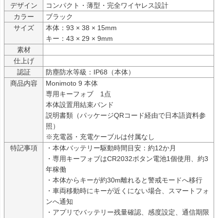
デザイン
コンパクト・薄型・完全ワイヤレス設計
カラー
ブラック
サイズ
本体：93 × 38 × 15mm

キー：43 × 29 × 9mm
素材
仕上げ
認証
防塵防水等級：IP68（本体）
商品内容
Monimoto 9 本体

専用キーフォブ　1点

本体設置用結束バンド

説明書類（パッケージQRコード経由で日本語資料参
照）

※充電器・充電ケーブルは付属なし
特記事項
・本体バッテリー駆動時間目安：約12か月

・専用キーフォブはCR2032ボタン電池1個使用、約3
年稼働

・本体からキーが約30m離れると警戒モードへ移行

・車両移動時にキーが近くにない場合、スマートフォ
ンへ通知

・アプリでバッテリー残量確認、感度設定、通信期限