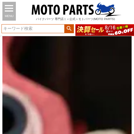
MENU
バイク
パーツ
専門店 | ＜公式＞モトパーツ(MOTO PARTS)