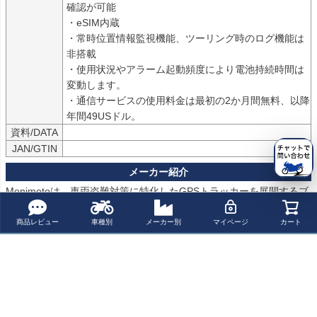
確認が可能

・eSIM内蔵

・常時位置情報監視機能、ツーリング時のログ機能は
非搭載

・使用状況やアラーム起動頻度により電池持続時間は
変動します。

・通信サービスの使用料金は最初の2か月間無料、以降
年間49USドル。
資料/DATA
JAN/GTIN
Monimotoは、車両盗難対策に特化したGPSトラッカーを展開するブ
ランドです。

配線不要のワイヤレス設計と、車両の移動検知からスマートフォン
商品レビュー
車種別
メーカー別
マイページ
カート
通知、位置追跡までを一体化した実用性の高い製品づくりに強みが
あります。

バイクを中心に、自動車や各種モビリティにも活用しやすく、日常
保管時の不安軽減と盗難発生時の初動支援を両立したセキュリティ
機器として支持されています。