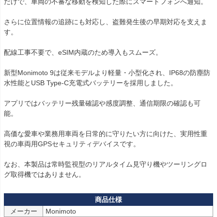
だけで、車両の不審な移動を検知した際にスマートフォンへ通知。

さらに位置情報の追跡にも対応し、盗難発生後の早期対応を支えま
す。

配線工事不要で、eSIM内蔵のため導入もスムーズ。

新型Monimoto 9は従来モデルより軽量・小型化され、IP68の防塵防
水性能とUSB Type-C充電式バッテリーを採用しました。

アプリではバッテリー残量確認や感度調整、通信期限の確認も可
能。

高価な愛車や業務用車両を日常的に守りたい方に向けた、実用性重
視の車両用GPSセキュリティデバイスです。

なお、本製品は常時監視型のリアルタイム見守り機やツーリングロ
グ取得機ではありません。
メーカー
Monimoto