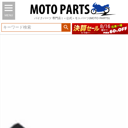
MENU
バイク
パーツ
専門店 | ＜公式＞モトパーツ(MOTO PARTS)