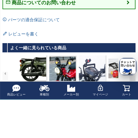
商品についてのお問い合わせ
パーツの適合保証について
レビューを書く
よく一緒に見られている商品
クロスカブ 22-
ホンダ ハンター
ホンダ クロスカ
ホンダ クロスカ
フルエキゾース
カブ CT125 ドク
ブ110 マウント
ブ110 ダブルシ
トマフラー IRO
ターランプ ウイ
ステー ブラック
ート用リアキャ
¥ 73,400(税込)
¥ 5,148(税込)
¥ 7,920(税込)
¥ 20,900(税込)
商品レビュー
車種別
メーカー別
マイページ
カート
NHEAD ROUND
ンカーポジショ
KIJIMA
リア ブラック KI
BLACK イクシル
ンキットOPMID
JIMA
最近チェックした商品