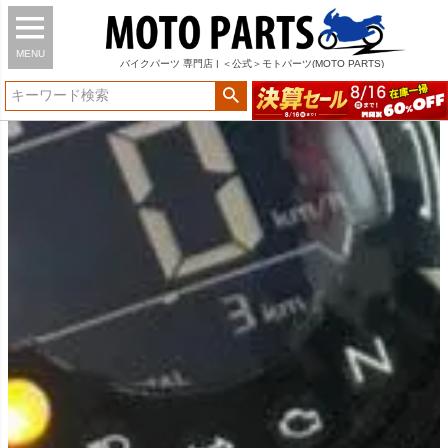
MENU
バイク
パーツ
専門店 | ＜公式＞モトパーツ(MOTO PARTS)