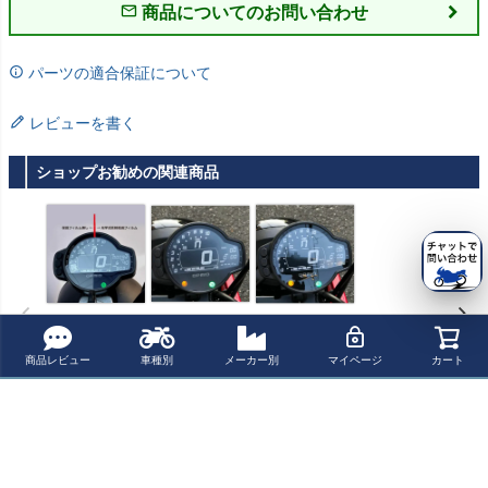
商品についてのお問い合わせ
パーツの適合保証について
レビューを書く
ショップお勧めの関連商品
OPマルチメー
OPマルチメー
OPマルチメー
ター用保護フ
ター用保護フ
ター用保護フ
ィルム 光学式
ィルム 反射低
ィルム 光沢タ
商品レビュー
車種別
メーカー別
マイページ
カート
反射低減タイ
減タイプ 2枚入
イプ 2枚入り
¥
1,980
¥
1,980
¥
1,980
税込
税込
税込
プ 1枚入り OP
り OPMID
OPMID
MID
¥
1,980
¥
1,980
¥
1,980
税込
税込
税込
よく一緒に見られている商品