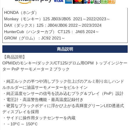
HONDA（ホンダ）

Monkey（モンキー）125 JB03/JB05  2021～2022/2023～

DAX（ダックス）125：JB04/JB06 2022～2023/2024

HunterCub（ハンターカブ） CT125： JA65 2024～

GROM（グロム）：JC92 2021～ 
【商品説明】

OPMIDのモンキー/ダックス/CT125/グロム用OPM トップインジケー
ター PnP サーモメーター 2 ブラック

・純正ルックの半つや消しブラック仕上げのアルミ削り出しハンド
ルホルダーに油温サーモメーターをビルトイン

・純正温度センサーの信号を読み込むプラグ＆プレイ（PnP）設計

・電圧計・高温警告機能・最高温度記録付き

・硬質なブラックボディに浮かび上がる高輝度グリーンLED透過式
ディスプレイを採用

・サイドに操作用タッチセンサーを内蔵

・－10ºＣ～ 150ºＣ