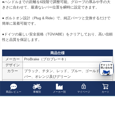
●ハンドルまでの距離を6段階で調整可能。グローブの厚みや手の大
きさに合わせて、最適なレバー位置を瞬時に設定できます。

● ボルトオン設計（Plug & Ride）で、純正パーツと交換するだけで
簡単に装着可能です。

●ドイツの厳しい安全規格（TÜV/ABE）をクリアしており、高い信頼
性と品質を保証します。
メーカー
ProBrake（プロブレーキ）
デザイン
カラー
ブラック、チタン、レッド、ブルー、ゴールド、シル
バー、オレンジ及びグリーン
サイズ
素材
CNC加工アルミ製
商品レビュー
車種別
メーカー別
マイページ
カート
仕上げ
アルマイト加工
認証
TÜV / ABE（ドイツ連邦陸運局認証）取得済み
商品内容
特記事項