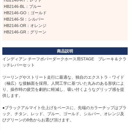
HB2146-RT：レッド

HB2146-BL：ブルー

HB2146-GO：ゴールド

HB2146-SI：シルバー

HB2146-OR：オレンジ

HB2146-GR：グリーン
インディアン チーフボバーダークホース用STAGE　ブレーキ＆クラ
ッチレバーセット

ツーリングやストリート走行に最適な、独自のエクストラ・ワイド
（極広）な接触面を採用。人間工学に基づいた丸みのある形状によ
り、操作時の疲労を劇的に軽減し、吸い付くようなグリップ感を提
供します。

●ブラックアルマイト仕上げをベースに、先端のカラーチップはブラ
ック、チタン、レッド、ブルー、ゴールド、シルバー、オレンジ及
びグリーンの8色からお選び頂けます。
