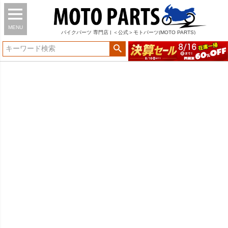
MENU
バイク
パーツ
専門店 | ＜公式＞モトパーツ(MOTO PARTS)