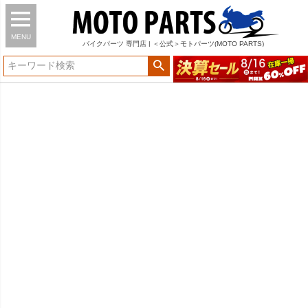
MENU
バイク
パーツ
専門店 | ＜公式＞モトパーツ(MOTO PARTS)