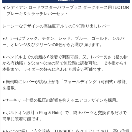
インディアン ロードマスターパワープラス ダークホース用TECTOR
　ブレーキ＆クラッチレバーセット

レーシーなデザインの高強度アルミのCNC削り出しレバー

●カラーはブラック、チタン、レッド、ブルー、ゴールド、シルバ
ー、オレンジ及びグリーンの8色からお選び頂けます。

● ハンドルまでの距離を6段階で調整可能。又、レバー長さ（指の掛
かる有効幅）を5cm〜8cmの間で無段階に調整可能。　2本指から4
本指まで、ライダーの好みに合わせた設定が可能です。

● 転倒時にレバーが跳ね上がる「フォールディング（可倒式）機能」
を搭載。

●サーキット仕様の風圧の影響を抑えるエアロデザインを採用。

● ボルトオン設計（Plug & Ride）で、純正パーツと交換するだけで
簡単に装着可能です。

●ドイツの厳しい安全規格（TÜV/ABE）をクリアしており、高い信頼