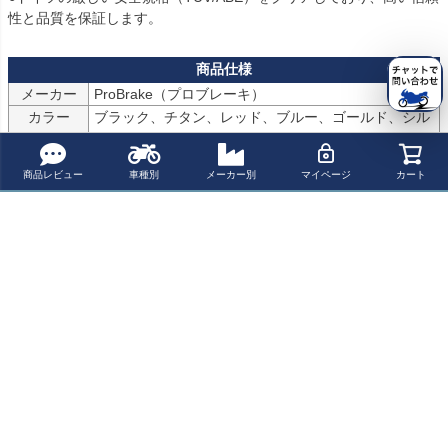
性と品質を保証します。
メーカー
ProBrake（プロブレーキ）
カラー
ブラック、チタン、レッド、ブルー、ゴールド、シル
バー、オレンジ及びグリーン
素材
CNC加工アルミ製
商品レビュー
車種別
メーカー別
マイページ
カート
仕上げ
アルマイト加工
認証
TÜV / ABE（ドイツ連邦陸運局認証）取得済み
商品についてのお問い合わせ
パーツの適合保証について
レビューを書く
よく一緒に見られている商品