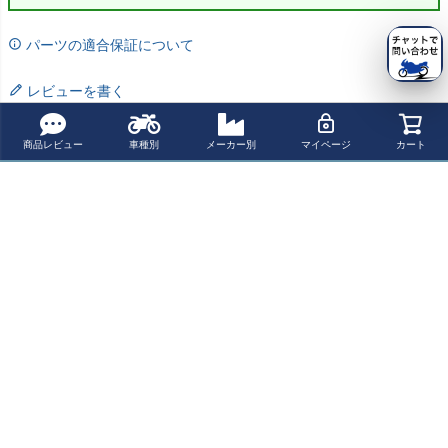
パーツの適合保証について
レビューを書く
よく一緒に見られている商品
商品レビュー
車種別
メーカー別
マイページ
カート
トライアンフ ス
トライアンフ ス
トライアンフ ス
トライアンフ ス
クランブラー 40
クランブラー 40
クランブラー 40
クランブラー 40
0X/スピード400
0X/スピード400
0X/スピード400
0X/スピード400
¥ 143,800(税込)
¥ 114,400(税込)
¥ 143,800(税込)
¥ 143,800(税込)
MJ プレミアムシ
ワンピース ロン
MJ プレミアムシ
MJ プレミアムシ
ート モデル 3 R
グシート REMM
ート モデル 6 R
ート モデル 8 R
EMMOTORCYC
OTORCYCLE
EMMOTORCYC
EMMOTORCYC
最近チェックした商品
LE
LE
LE