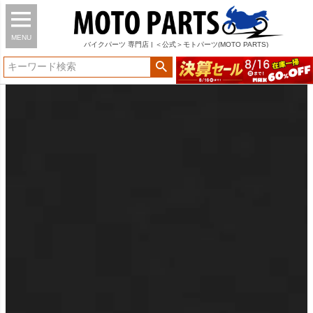
MENU
バイク
パーツ
専門店 | ＜公式＞モトパーツ(MOTO PARTS)