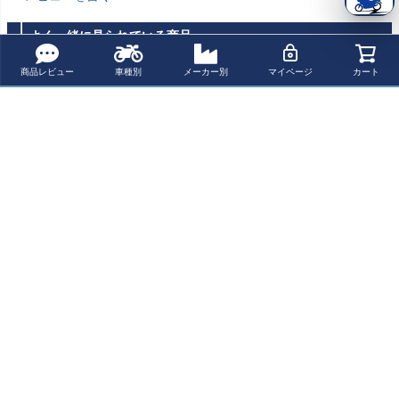
よく一緒に見られている商品
商品レビュー
車種別
メーカー別
マイページ
カート
トライアンフ ス
トライアンフ ス
トライアンフ ス
トライアンフ ス
クランブラー 40
クランブラー40
クランブラー 40
クランブラー40
0X バハ LED ヘ
0X ヘッドライト
0X アルミ ヘッ
0X スピード400
¥ 71,900(税込)
¥ 13,800(税込)
¥ 28,600(税込)
¥ 7,000(税込)
ッドライト REM
グリル ステンレ
ドライトグリル
オイルフェイラ
MOTORCYCLE
ス ブラック Hitc
REMMOTORCY
ーキャップ ブラ
hcoks Motorcycl
CLE
ス Hitchcoks Mot
最近チェックした商品
e
orcycle
トライアンフ ス
クランブラー 40
0X ブレミアム
ヘッドライトグ
リル REMMOTO