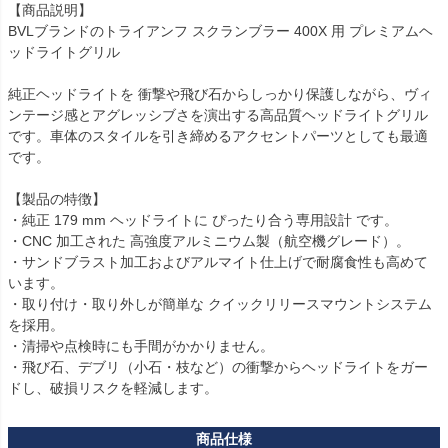
【商品説明】

BVLブランドのトライアンフ スクランブラー 400X 用 プレミアムヘ
ッドライトグリル

純正ヘッドライトを 衝撃や飛び石からしっかり保護しながら、ヴィ
ンテージ感とアグレッシブさを演出する高品質ヘッドライトグリル 
です。車体のスタイルを引き締めるアクセントパーツとしても最適
です。

【製品の特徴】

・純正 179 mm ヘッドライトに ぴったり合う専用設計 です。

・CNC 加工された 高強度アルミニウム製（航空機グレード）。

・サンドブラスト加工およびアルマイト仕上げで耐腐食性も高めて
います。

・取り付け・取り外しが簡単な クイックリリースマウントシステム 
を採用。

・清掃や点検時にも手間がかかりません。

・飛び石、デブリ（小石・枝など）の衝撃からヘッドライトをガー
ドし、破損リスクを軽減します。