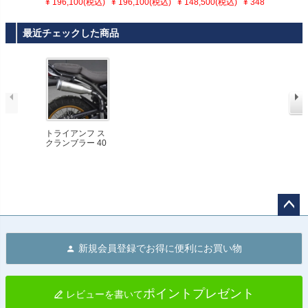
0X/スピード400
0X/スピード400
0X フルエキゾー
0X ハイマウント
¥ 196,100(税込)
¥ 196,100(税込)
¥ 148,500(税込)
¥ 348,800(税込)
ハイマウントエ
ハイマウントエ
スト アップマフ
フルエキゾース
キゾーストメガ
キゾーストラト
ラー ブラック/シ
トシステム HITC
フォンマフラー
ルスネイクマフ
ルバー K-SPEED
HCOX
最近チェックした商品
REMMOTORCY
ラー REMMOTO
CLE
RCYCLE
トライアンフ ス
クランブラー 40
0X/スピード400
ハイマウントエ
キゾースト スー
パートラップタ
イプマフラー RE
MMOTORCYCL
E
ペー
ジト
新規会員登録でお得に便利にお買い物
ップ
へ
ポイントプレゼント
レビューを書いて