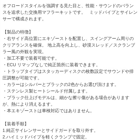
オフロードスタイルを強調する見た目と、性能・サウンドのバラン
スを追求した交換用マフラーキットです。   ミッドパイプとサイレン
サーで構成されます。

【製品の特徴】

・右サイド高位置にエキゾーストを配置し、スイングアーム周りの
クリアランスを確保。 地上高を向上し、砂漠スレッド／スクランブ
ラー風の外観を実現。

・加工不要で装着可能です。

・ECU リマップなしで純正箇所に装着できます。

・トラップタイプはスタッカーディスクの枚数設定でサウンドや排
圧調整が可能です。

・カラーはシルバーとブラックの2色からお選び頂けます。

・ステンレス製ヒートシールド付属します。

・ブラック仕上げモデルは、細かな擦り傷がある場合があります
が、熱により消えるます。

・本エキゾーストは車検対応ではありません。

【装着手順】

1.純正サイレンサーとサイドガードを取り外す。

2.ハイミッドパイプを軽くクランプで固定。
