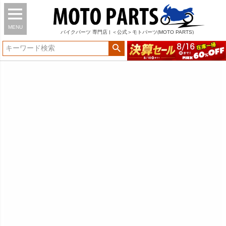
MENU
バイク
パーツ
専門店 | ＜公式＞モトパーツ(MOTO PARTS)