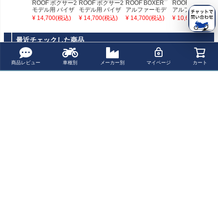
ROOF ボクサー2
ROOF ボクサー2
ROOF BOXER
ROOF BOXER
モデル用 バイザ
モデル用 バイザ
アルファーモデ
アルファーモデ
ー シールド イリ
ー シールド デイ
ル用 バイザー シ
ル用 バイザー シ
¥ 14,700(税込)
¥ 14,700(税込)
¥ 14,700(税込)
¥ 10,600(税込)
ジウムゴールド
ナイト
ールド イリジウ
ールド SOLAR
ムシルバー
ダークスモーク
最近チェックした商品
商品レビュー
車種別
メーカー別
マイページ
カート
ROOF BOXER
アルファーモデ
ル用 バイザー シ
ールド クリスタ
ルクリアー
ペー
ジト
新規会員登録でお得に便利にお買い物
ップ
へ