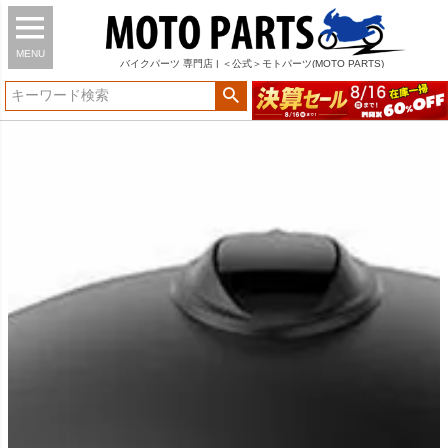
MENU
バイク
パーツ
専門店 | ＜公式＞モトパーツ(MOTO PARTS)