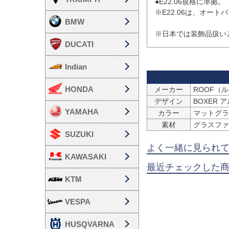
●E22.06規格に準拠。

※E22.06は、オー
BMW
※日本では装飾品扱い
DUCATI
Indian
HONDA
メーカー
ROOF（
デザイン
BOXER 
YAMAHA
カラー
マットグラ
素材
グラスファ
SUZUKI
よく一緒に見られ
KAWASAKI
最近チェックした
KTM
VESPA
HUSQVARNA