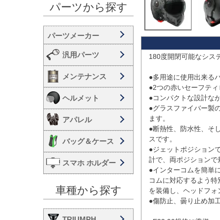
パーツから探す
汎用パーツ
180度開閉可能なシス
メンテナンス
●多用途に使用出来るバ
●2つの赤いセーフテ
ヘルメット
●コンパクトな設計な
●グラスファイバー製
ます。

アパレル
●断熱性、防水性、そ
スです。

バッグ＆ケース
●ジェットポジション
計で、両ポジションで
スマホ ホルダー
●インターコムを簡単
コムに対応するよう特別に
車種から探す
を装備し、ヘッドフォ
●傷防止、曇り止め加
TRIUMPH