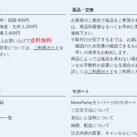
料
返品・交換
・四国 800円
お客様のご都合で返品をご希望さ
九州 1,200円
は、商品到着後なるべくお早めに
,400円
連絡下さい。
※取付けが完了するまでは、お届
送料無料
円以上お買い上げで
確認のため型番の確認できるも
目安については、
ご利用ガイド
を
等）の保管をお勧めします。
さい。
商品によっては返品を承れない場
ンセル手数料が必要になる場合が
詳しくは
ご利用ガイド
をご利用く
ジ
サポート
録
MotoParts(モトパーツ)のサポート
ご注文方法について
ー一覧
支払いと送料について
納期、配送について
注文内容の変更、キャンセルにつ