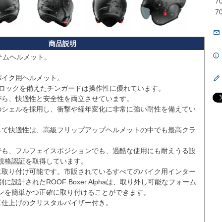
7
7
テムヘルメット。

イク用ヘルメット。

ィロックを備えたチンガードは操作性に優れています。

がら、快適性と安全性を両立させています。

のシェルを採用し、衝撃や経年変化に非常に強い耐性を備えてい
して快適性は、高級フリップアップヘルメットの中でも最高クラ
でも、フルフェイスポジションでも、過酷な使用にも耐えうる設
規格認証を取得しています。

に取り付け可能です。市販されているすべてのバイク用インター
設計されたROOF Boxer Alphaは、取り外し可能なフォーム
ンを簡単かつ正確に取り付けることができます。

工仕上げのクリスタルバイザー付き。
