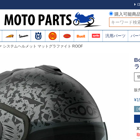
購入可能商
検索
汎用パーツ
パー
ルファ システムヘルメット マットグラファイト ROOF
B
ラ
販
¥
[