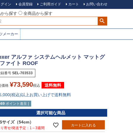
ログイン
会員登録
ご利用ガイド
カート
お問い合わせ
品から探す
全商品から探す
ツメーカー
oxer アルファ システムヘルメット マットグ
ファイト ROOF
登録番号
SEL-703533
¥
73,590
送料無料
売価格
税込
15,000(税込)以上お買い上げで送料無料
669
ポイント進呈 ]
選択可能な商品
XSサイズ（54cm）
カートに入れる
1～3週間