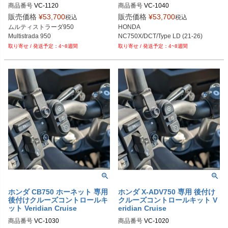
商品番号
VC-1120

商品番号
VC-1040

M型番：1040
販売価格
¥
53,700
販売価格
¥
53,700
税込
税込
ムルティストラーダ950

HONDA

NC750X/DCT/Type LD (21-26)
4~8週間
4~8週間
ホンダ CB750 ホーネット 専用
ホンダ X-ADV750 専用 後付け
後付けクルーズコントロールキ
クルーズコントロールキット V
ット Veridian Cruise
eridian Cruise
商品番号
VC-1030

商品番号
VC-1020
