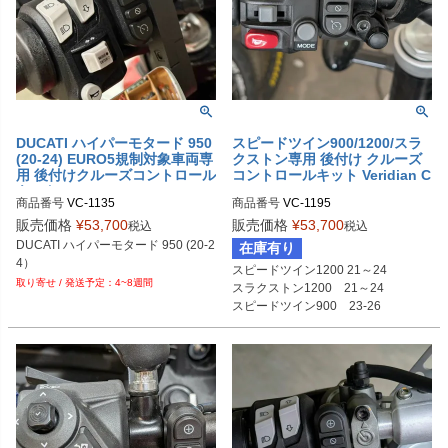
DUCATI ハイパーモタード 950
スピードツイン900/1200/スラ
(20-24) EURO5規制対象車両専
クストン専用 後付け クルーズ
用 後付けクルーズコントロール
コントロールキット Veridian C
キット Veridian Cruise
ruise
商品番号
VC-1135

商品番号
VC-1195

メーカー型番1195
販売価格
¥
53,700
販売価格
¥
53,700
税込
税込
DUCATI ハイパーモタード 950 (20-2
在庫有り
4）
スピードツイン1200 21～24

4~8週間
スラクストン1200　21～24

スピードツイン900　23-26