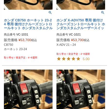
ホンダ CB750 ホーネット 23-2
ホンダ X-ADV750 専用 後付け
4 専用 後付けクルーズコントロ
クルーズコントロールキット ホ
ールキット ホンダカスタムクル
ンダカスタムクルーザースイッ
ーザースイッチ Veridian Cruis
チ Veridian Cruise
商品番号
VC-1031

商品番号
VC-1021

e
M型番：1031
M型番：1021
販売価格
¥
53,700
販売価格
¥
53,700
税込
税込
CB750

X-ADV 21～24

ホーネット 23-24

4~8週間
4~8週間
5.00