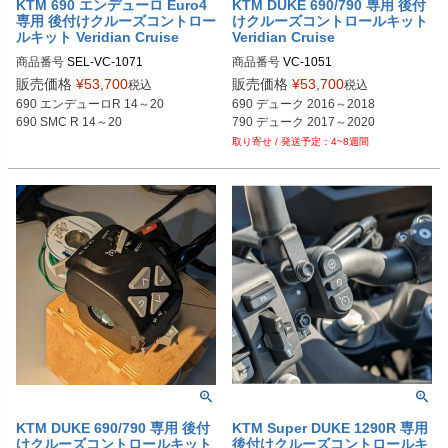
KTM 690 エンデューロ Euro4
KTM DUKE 690/790 専用 後付
専用 後付けクルーズコントロー
けクルーズコントロールキット
ルキット Veridian Cruise
Veridian Cruise
商品番号
SEL-VC-1071

商品番号
VC-1051

50ｃｍ仕様：VC-1070

M型番：1051
販売価格
¥
53,700
販売価格
¥
53,700
税込
税込
80cm 仕様：VC-1071

690 エンデューロR 14～20

690 デューク 2016～2018 

M型番：1070、1071
690 SMC R 14～20
4~8週間
KTM DUKE 690/790 専用 後付
KTM Super DUKE 1290R 専用
けクルーズコントロールキット
後付けクルーズコントロールキ