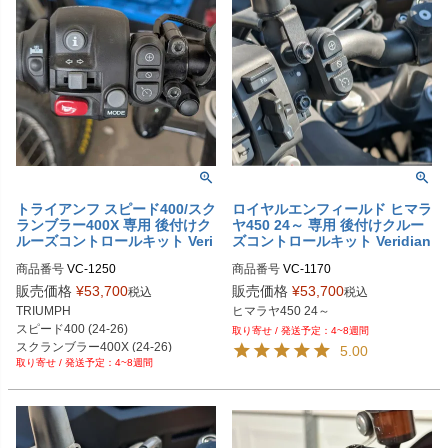
トライアンフ スピード400/スク
ロイヤルエンフィールド ヒマラ
ランブラー400X 専用 後付けク
ヤ450 24～ 専用 後付けクルー
ルーズコントロールキット Veri
ズコントロールキット Veridian
dian Cruise
Cruise
商品番号
VC-1250

商品番号
VC-1170

M型番：1250
M型番：1170
販売価格
¥
53,700
販売価格
¥
53,700
税込
税込
TRIUMPH

ヒマラヤ450 24～
スピード400 (24-26)

4~8週間
スクランブラー400X (24-26)
5.00
4~8週間