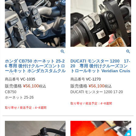
ホンダ CB750 ホーネット 25-2
DUCATI モンスター 1200 17-
6 専用 後付けクルーズコントロ
20 専用 後付けクルーズコン
ールキット ホンダカスタムクル
トロールキット Veridian Cruis
ーザースイッチ Veridian Cruis
e
商品番号
VC-1035

商品番号
VC-1270

e
M型番：1035
販売価格
¥
56,100
販売価格
¥
56,100
税込
税込
CB750

DUCATI モンスター 1200 17-20

ホーネット 25-26

4~8週間
4~8週間