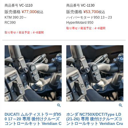
クルーズスイッチ Veridian Cru
ise
商品番号
VC-1110

商品番号
VC-1130

ise
M型番：1110
販売価格
¥
77,000
販売価格
¥
53,700
税込
税込
KTM 390 20～

ハイパーモタード950 13～23

RC390

4~8週間
4~8週間
DUCATI ムルティストラーダ95
ホンダ NC750X/DCT/Type LD
0 17～20 専用 後付けクルーズ
(21-26) 専用 後付けクルーズコ
コントロールキット Veridian C
ントロールキット Veridian Cru
ruise
ise