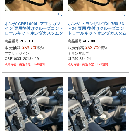
ホンダ CRF1000L アフリカツ
ホンダ トランザルプXL750 23
イン 専用後付けクルーズコント
～24 専用 後付けクルーズコン
ロールキット ホンダカスタムク
トロールキット ホンダカスタム
ルーザースイッチ Veridian Cru
クルーザースイッチ Veridian C
商品番号
VC-1011

商品番号
VC-1001

ise
ruise
M型番：1011
販売価格
¥
53,700
販売価格
¥
53,700
税込
税込
アフリカツイン

トランザルプ 

CRF1000L 2018～19
XL750 23～24
4~8週間
4~8週間