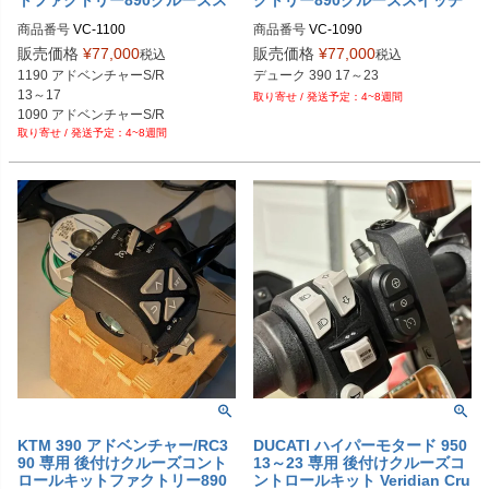
イッチ Veridian Cruise
Veridian Cruise
商品番号
VC-1100

商品番号
VC-1090

M型番：1100
M型番：1090
販売価格
¥
77,000
販売価格
¥
77,000
税込
税込
1190 アドベンチャーS/R 

13～17 

4~8週間
1090 アドベンチャーS/R 

4~8週間
17～19 

1050 アドベンチャーS/R 

KTM 390 アドベンチャー/RC3
DUCATI ハイパーモタード 950
90 専用 後付けクルーズコント
13～23 専用 後付けクルーズコ
ロールキットファクトリー890
ントロールキット Veridian Cru