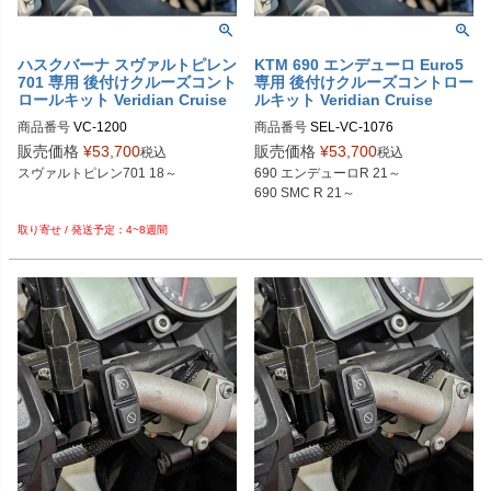
ハスクバーナ スヴァルトピレン
KTM 690 エンデューロ Euro5
701 専用 後付けクルーズコント
専用 後付けクルーズコントロー
ロールキット Veridian Cruise
ルキット Veridian Cruise
商品番号
VC-1200

商品番号
SEL-VC-1076

旧型番：VC-1080

50ｃｍ仕様：VC-1075

販売価格
¥
53,700
販売価格
¥
53,700
税込
税込
M型番：1080
80cm 仕様：VC-1076

スヴァルトピレン701 18～

690 エンデューロR 21～

M型番：1075、1076
690 SMC R 21～
4~8週間