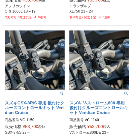
販売価格
¥
53,700
販売価格
¥
53,700
税込
税込
アフリカツイン

トランザルプ 

CRF1000L 18～19
XL750 23～24
4~8週間
4~8週間
スズキGSX-8R/S 専用 後付けク
スズキ V-ストローム800 専用
ルーズコントロールキット Veri
後付けクルーズコントロールキ
dian Cruise
ット Veridian Cruise
商品番号
VC-1150

商品番号
VC-1140

M型番：1150
M型番：1140
販売価格
¥
53,700
販売価格
¥
53,700
税込
税込
GSX-8R/S 23～
Vストローム800DE 23～