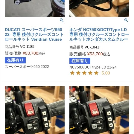
DUCATI スーパースポーツ950
ホンダ NC750X/DCT/Type LD
22- 専用 後付けクルーズコント
専用 後付けクルーズコントロー
ロールキット Veridian Cruise
ルキットホンダカスタムクルー
ザースイッチ Veridian Cruise
商品番号
VC-1185

商品番号
VC-1041

旧型番：VC-1180-950

M型番：1041
販売価格
¥
53,700
税込
販売価格
¥
53,700
税込
在庫有り
在庫有り
スーパースポーツ950 2022-
NC750X/DCT/Type LD 21-24
5.00