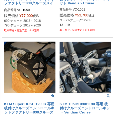
ファクトリー890クルーズスイ
ット Veridian Cruise
ッチ Veridian Cruise
商品番号
VC-1061

商品番号
VC-1050

M型番：1061
M型番：1050
販売価格
¥
53,700
税込
販売価格
¥
77,000
税込
スーパ-デューク1290R

690 デューク 2016～2018 

13～19
4~8週間
4~8週間
KTM Super DUKE 1290R 専用
KTM 1050/1090/1190 専用 後
後付けクルーズコントロールキ
付けクルーズコントロールキッ
ットファクトリー890クルーズ
ト Veridian Cruise