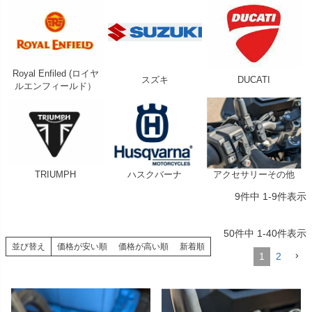
Royal Enfiled (ロイヤ
スズキ
DUCATI
ルエンフィールド）
TRIUMPH
ハスクバーナ
アクセサリーその他
9
件中
1
-
9
件表示
50
件中
1
-
40
件表示
並び替え
価格が安い順
価格が高い順
新着順
1
2