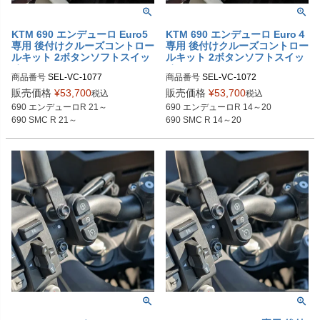
KTM 690 エンデューロ Euro5
KTM 690 エンデューロ Euro４
専用 後付けクルーズコントロー
専用 後付けクルーズコントロー
ルキット 2ボタンソフトスイッ
ルキット 2ボタンソフトスイッ
チ Veridian Cruise
チ Veridian Cruise
商品番号
SEL-VC-1077

商品番号
SEL-VC-1072

50ｃｍ仕様：VC-1078

50ｃｍ仕様：VC-1073

販売価格
¥
53,700
販売価格
¥
53,700
税込
税込
80cm 仕様：VC-1077

80cm 仕様：VC-1072

690 エンデューロR 21～

690 エンデューロR 14～20

M型番：1077、1078
M型番：1073、1072
690 SMC R 21～
690 SMC R 14～20