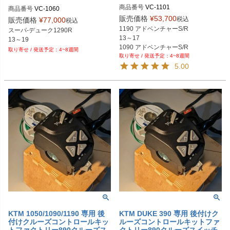
スイッチ Veridian Cruise
商品番号
VC-1101

商品番号
VC-1060

M型番：1101
M型番：1060
販売価格
¥
53,700
税込
販売価格
¥
77,000
税込
1190 アドベンチャーS/R 

スーパ-デューク1290R

13～17 

13～19
1090 アドベンチャーS/R 

4~8週間
4~8週間
17～19 

5.00
1050 アドベンチャーS/R 

15～16

KTM 1050/1090/1190 専用 後
KTM DUKE 390 専用 後付けク
付けクルーズコントロールキッ
ルーズコントロールキットファ
トファクトリー890クルーズス
クトリー890クルーズスイッチ