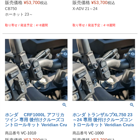
M型番：1030
M型番：1020
販売価格
¥
53,700
販売価格
¥
53,700
税込
税込
CB750

X-ADV 21～24

ホーネット 23～

4~8週間
4~8週間
ホンダ CRF1000L アフリカ
ホンダ トランザルプXL750 23
ツイン 専用 後付けクルーズコ
～24 専用 後付けクルーズコン
ントロールキット Veridian Cru
トロールキット Veridian Cruis
ise
e
商品番号
VC-1010

商品番号
VC-1000

M型番：1010
M型番：1000