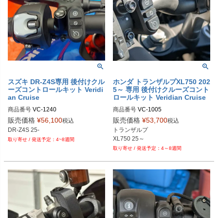
スズキ DR-Z4S専用 後付けクル
ホンダ トランザルプXL750 202
ーズコントロールキット Veridi
5～ 専用 後付けクルーズコント
an Cruise
ロールキット Veridian Cruise
商品番号
VC-1240

商品番号
VC-1005

M型番：1240	
メーカーSKU：1005
販売価格
¥
56,100
販売価格
¥
53,700
税込
税込
DR-Z4S 25-
トランザルプ 

XL750 25～
4~8週間
4～8週間