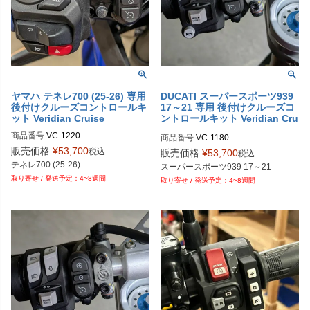
ヤマハ テネレ700 (25-26) 専用
DUCATI スーパースポーツ939
後付けクルーズコントロールキ
17～21 専用 後付けクルーズコ
ット Veridian Cruise
ントロールキット Veridian Cru
ise
商品番号
VC-1220

商品番号
VC-1180

旧型番：VC-1180-1

旧型番：VC-1180-939

販売価格
¥
53,700
税込
販売価格
¥
53,700
税込
M型番：1180-1
テネレ700 (25-26)
スーパースポーツ939 17～21
4~8週間
4~8週間