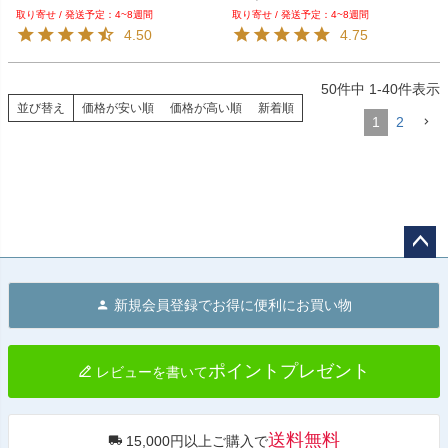
4~8週間
4~8週間
4.50
4.75
50
件中
1
-
40
件表示
並び替え
価格が安い順
価格が高い順
新着順
1
2
ペー
ジト
新規会員登録でお得に便利にお買い物
ップ
へ
ポイントプレゼント
レビューを書いて
送料無料
15,000円以上ご購入で