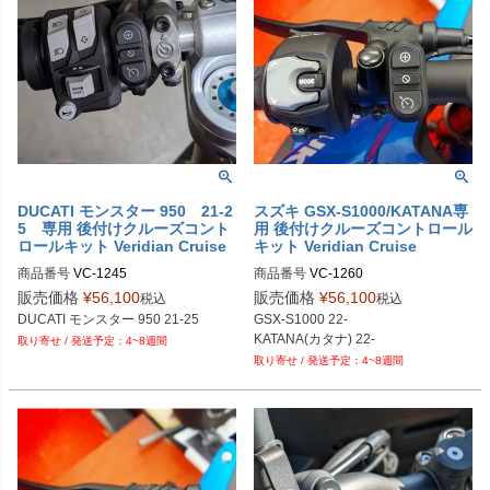
DUCATI モンスター 950 21-2
スズキ GSX-S1000/KATANA専
5 専用 後付けクルーズコント
用 後付けクルーズコントロール
ロールキット Veridian Cruise
キット Veridian Cruise
商品番号
VC-1245

商品番号
VC-1260

M型番：1260
販売価格
¥
56,100
販売価格
¥
56,100
税込
税込
DUCATI モンスター 950 21-25
GSX-S1000 22-

KATANA(カタナ) 22-
4~8週間
4~8週間