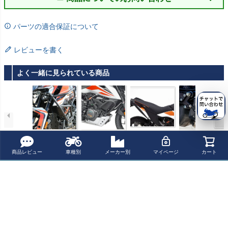
パーツの適合保証について
レビューを書く
よく一緒に見られている商品
KTM 390アドベ
KTM 390アドベ
KTM 390 Advent
KTM 250/390 D
ンチャー エンジ
ンチャー 20-24
ure 19-22 ラリー
UKE RC ADV ク
ンガード ブラッ
エンジンガード
シート Corbin ド
ラッチカバープ
¥ 52,800(税込)
¥ 58,700(税込)
¥ 128,700(税込)
¥ 20,680(税込)
商品レビュー
車種別
メーカー別
マイページ
カート
ク T-REX Racing
ブラック GIVI
ゥカティ
ロテクション BA
GOROS(バゴロ
ス)
最近チェックした商品