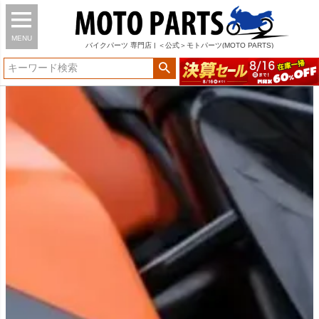
MENU
バイク
パーツ
専門店 | ＜公式＞モトパーツ(MOTO PARTS)