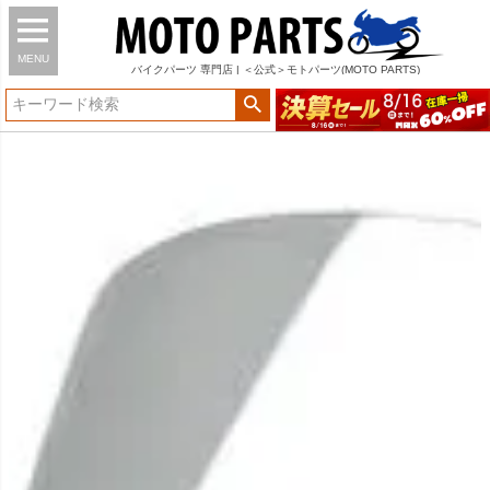
MENU
バイク
パーツ
専門店 | ＜公式＞モトパーツ(MOTO PARTS)