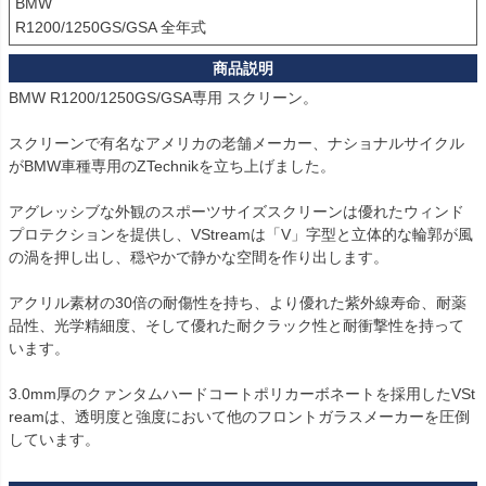
BMW

R1200/1250GS/GSA 全年式
BMW R1200/1250GS/GSA専用 スクリーン。

スクリーンで有名なアメリカの老舗メーカー、ナショナルサイクル
がBMW車種専用のZTechnikを立ち上げました。

アグレッシブな外観のスポーツサイズスクリーンは優れたウィンド
プロテクションを提供し、VStreamは「V」字型と立体的な輪郭が風
の渦を押し出し、穏やかで静かな空間を作り出します。

アクリル素材の30倍の耐傷性を持ち、より優れた紫外線寿命、耐薬
品性、光学精細度、そして優れた耐クラック性と耐衝撃性を持って
います。

3.0mm厚のクァンタムハードコートポリカーボネートを採用したVSt
reamは、透明度と強度において他のフロントガラスメーカーを圧倒