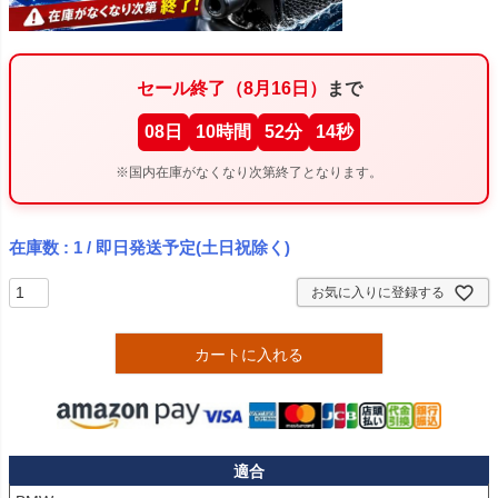
セール終了（8月16日）
まで
08
日
10
時間
52
分
14
秒
※国内在庫がなくなり次第終了となります。
在庫数
1
/ 即日発送予定(土日祝除く)
お気に入りに登録する
カートに入れる
適合