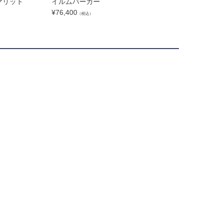
マリット
イルムバーガー
¥
46,101
（税込）
¥
76,400
（税込）