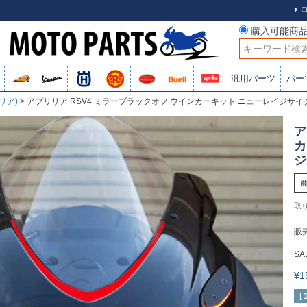
購入可能商
検索
汎用パーツ
パー
リリア)
アプリリア RSV4 ミラーブラックオフ ウインカーキット ニューレイジサ
ア
カ
ジ
販
SA
¥
[