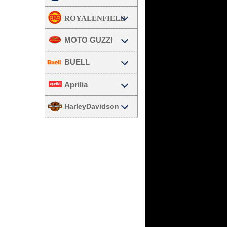
MOTO GUZZI
BUELL
Aprilia
HarleyDavidson