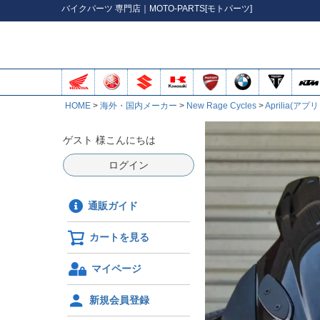
バイク
パーツ
専門店｜MOTO-PARTS[モトパーツ]
HOME
海外・国内メーカー
New Rage Cycles
Aprilia(アプ
ゲスト 様こんにちは
ログイン
通販ガイド
カートを見る
マイページ
新規会員登録