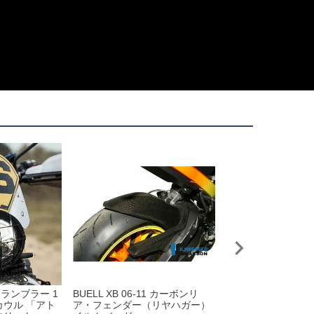
ランブラー 1
BUELL XB 06-11 カーボンリ
DPM ミラー POLI
トカウル 「アト
ア・フェンダー（リヤハガー）
左右セット Eマー