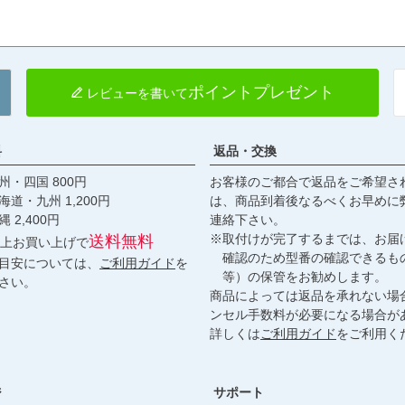
ポイントプレゼント
レビューを書いて
料
返品・交換
・四国 800円
お客様のご都合で返品をご希望さ
九州 1,200円
は、商品到着後なるべくお早めに
,400円
連絡下さい。
※取付けが完了するまでは、お届
送料無料
円以上お買い上げで
確認のため型番の確認できるも
目安については、
ご利用ガイド
を
等）の保管をお勧めします。
さい。
商品によっては返品を承れない場
ンセル手数料が必要になる場合が
詳しくは
ご利用ガイド
をご利用く
ジ
サポート