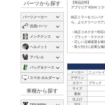
【商品説明】

パーツから探す
アプリリア RSV4 ミ
純正ミラーをコンパク
ら、よりクリーンでア
汎用パーツ
・純正コネクター対応
メンテナンス
・ブラック・テクスチャ
・正しい点滅速度を確
ヘルメット
・取り付けに必要な備
アパレル
バッグ＆ケース
メーカー
ニューレイジ
スマホ ホルダー
デザイン
カラー
ブラック
サイズ
車種から探す
素材
仕上げ
TRIUMPH
認証