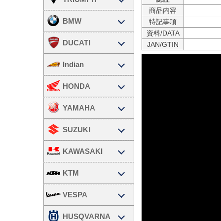
商品内容
BMW
特記事項
資料/DATA
DUCATI
JAN/GTIN
Indian
HONDA
YAMAHA
SUZUKI
KAWASAKI
KTM
VESPA
HUSQVARNA