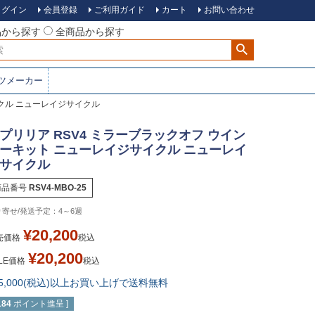
ログイン
会員登録
ご利用ガイド
カート
お問い合わせ
品から探す
全商品から探す
ツメーカー
イクル ニューレイジサイクル
プリリア RSV4 ミラーブラックオフ ウイン
ーキット ニューレイジサイクル ニューレイ
サイクル
商品番号
RSV4-MBO-25
4～6週
¥
20,200
売価格
税込
¥
20,200
LE価格
税込
15,000(税込)以上お買い上げで送料無料
184
ポイント進呈 ]