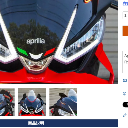
在
A
R